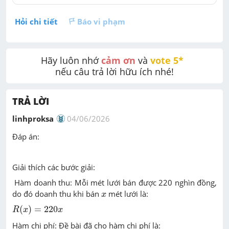
Hỏi chi tiết
Báo vi phạm
Hãy luôn nhớ 
cảm ơn
 và 
vote 5* 
nếu câu trả lời hữu ích nhé!
TRẢ LỜI
linhproksa
04/06/2026
Đáp án:
Giải thích các bước giải:
Hàm doanh thu: Mỗi mét lưới bán được 220 nghìn đồng,
x
do đó doanh thu khi bán
mét lưới là:
x
R
(
x
)
=
220
x
(
)
=
220
R
x
x
Hàm chi phí: Đề bài đã cho hàm chi phí là: