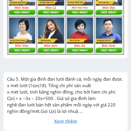
Câu 5. Một gia đình đan lưới đánh cá, mỗi ngày đan được 
x mét lưới (1≤x≤18). Tổng chi phí sản xuất

x mét lưới, tính bằng nghìn đồng, cho bởi hàm chi phí: 
C(x) = x −3x – 20x+500 . Giả sử gia đình làm

nghề đan lưới bán hết sản phẩm mỗi ngày với giá 220 
nghìn đồng/mét.Gọi L(x) là lợi nhuậ ...
Xem thêm