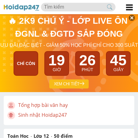
🔥 2K9 CHÚ Ý - LỚP LIVE ÔN 
ĐGNL & ĐGTD SẮP ĐÓNG
ƯU ĐÃI ĐẶC BIỆT - GIẢM 50% HỌC PHÍ CHỈ CHO 300 SUẤT
19
26
45
CHỈ CÒN
GIỜ
PHÚT
GIÂY
XEM CHI TIẾT
Tổng hợp bài văn hay
Sinh nhật Hoidap247
Toán Học
Lớp 12
50
 điểm 