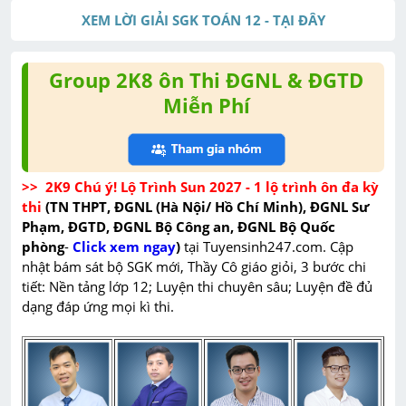
XEM LỜI GIẢI SGK TOÁN 12 - TẠI ĐÂY
Group 2K8 ôn Thi ĐGNL & ĐGTD
Miễn Phí
>>  2K9 Chú ý! Lộ Trình Sun 2027 - 1 lộ trình ôn đa kỳ 
thi 
(TN THPT, ĐGNL (Hà Nội/ Hồ Chí Minh), ĐGNL Sư 
Phạm, ĐGTD, ĐGNL Bộ Công an, ĐGNL Bộ Quốc 
phòng
-
Click xem ngay
)
 tại Tuyensinh247.com.
 Cập 
nhật bám sát bộ SGK mới, Thầy Cô giáo giỏi, 3 bước chi 
tiết: Nền tảng lớp 12; Luyện thi chuyên sâu; Luyện đề đủ 
dạng đáp ứng mọi kì thi.