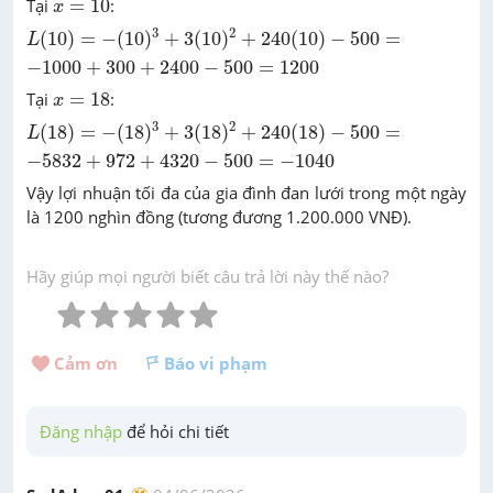
Tại
=
10
:
x
L
(
10
)
=
−
(
10
)
3
+
3
(
10
)
2
+
240
(
10
)
−
500
=
−
1000
+
300
+
2400
3
2
(
10
)
=
−
(
10
)
+
3
(
10
)
+
240
(
10
)
−
500
=
L
−
1000
+
300
+
2400
−
500
=
1200
x
=
18
Tại
=
18
:
x
L
(
18
)
=
−
(
18
)
3
+
3
(
18
)
2
+
240
(
18
)
−
500
=
−
5832
+
972
+
4320
3
2
(
18
)
=
−
(
18
)
+
3
(
18
)
+
240
(
18
)
−
500
=
L
−
5832
+
972
+
4320
−
500
=
−
1040
Vậy lợi nhuận tối đa của gia đình đan lưới trong một ngày
là 1200 nghìn đồng (tương đương 1.200.000 VNĐ).
Hãy giúp mọi người biết câu trả lời này thế nào?
Cảm ơn 
Báo vi phạm
Đăng nhập
 để hỏi chi tiết