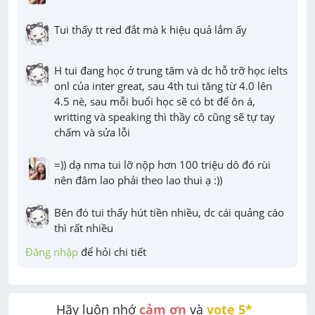
Tui thấy tt red đắt mà k hiệu quả lắm ấy
H tui đang học ở trung tâm và dc hỗ trỡ học ielts 
onl của inter great, sau 4th tui tăng từ 4.0 lên 
4.5 nè, sau mỗi buổi học sẽ có bt để ôn á, 
writting và speaking thì thầy cô cũng sẽ tự tay 
chấm và sửa lỗi
=)) dạ nma tui lỡ nộp hơn 100 triệu dô đó rùi 
nên đâm lao phải theo lao thui ạ :))
Bên đó tui thấy hút tiền nhiều, dc cái quảng cáo 
thì rất nhiều
Đăng nhập
 để hỏi chi tiết
Hãy luôn nhớ 
cảm ơn
 và 
vote 5* 