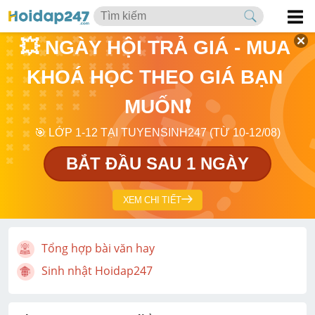
💥 NGÀY HỘI TRẢ GIÁ - MUA 
KHOÁ HỌC THEO GIÁ BẠN 
MUỐN❗
🎯 LỚP 1-12 TẠI TUYENSINH247 (TỪ 10-12/08)
BẮT ĐẦU SAU 1 NGÀY
XEM CHI TIẾT
Tổng hợp bài văn hay
Sinh nhật Hoidap247