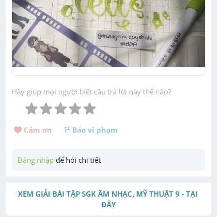
Hãy giúp mọi người biết câu trả lời này thế nào?
Cảm ơn 
Báo vi phạm
Đăng nhập
 để hỏi chi tiết
XEM GIẢI BÀI TẬP SGK ÂM NHẠC, MỸ THUẬT 9 - TẠI 
ĐÂY