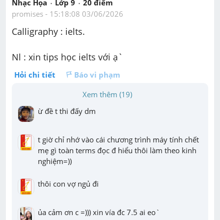
Nhạc Họa
Lớp 9
20
 điểm 
promises
 - 
15:18:08 03/06/2026
Calligraphy : ielts.
Nl : xin tips học ielts với ạ`
Hỏi chi tiết
Báo vi phạm
Xem thêm (19)
ừ đề t thi đấy dm
t giờ chỉ nhớ vào cái chương trình máy tính chết 
mẹ gì toàn terms đọc đ hiểu thôi làm theo kinh 
nghiệm=))
thôi con vợ ngủ đi
ủa cảm ơn c =))) xin vía đc 7.5 ai eo`