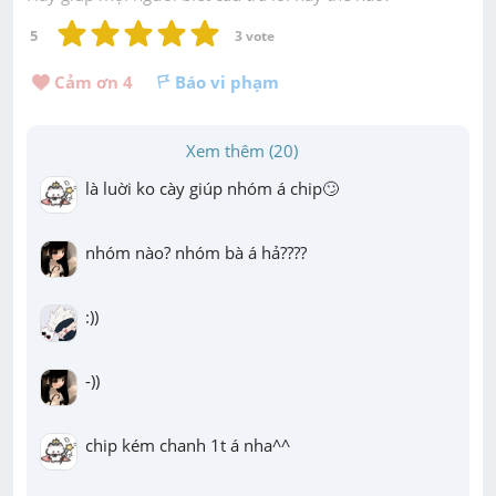
5
3
 vote
Cảm ơn 
4
Báo vi phạm
Xem thêm (20)
là luời ko cày giúp nhóm á chip🙄
nhóm nào? nhóm bà á hả????
:))
-))
chip kém chanh 1t á nha^^