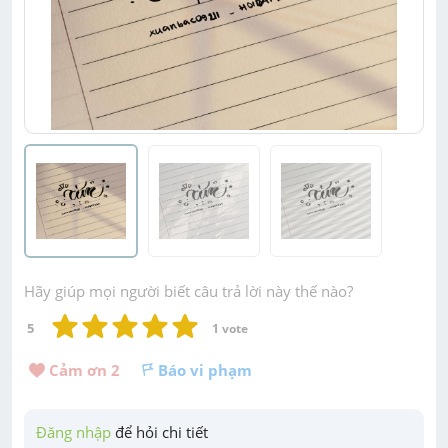
Hãy giúp mọi người biết câu trả lời này thế nào?
5
1
 vote
Cảm ơn 
2
Báo vi phạm
Đăng nhập
 để hỏi chi tiết