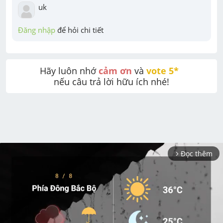
uk
Đăng nhập
 để hỏi chi tiết
Hãy luôn nhớ 
cảm ơn
 và 
vote 5* 
nếu câu trả lời hữu ích nhé!
Đọc thêm
arrow_forward_ios