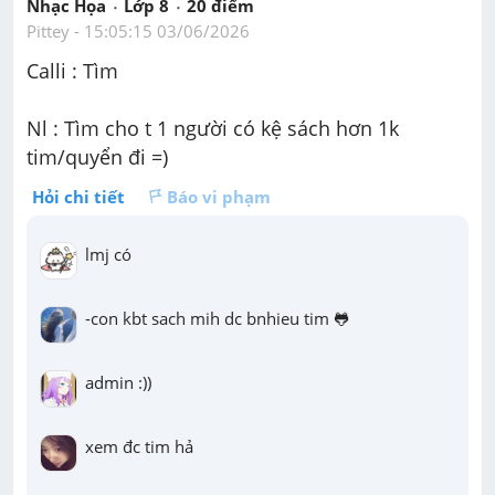
Nhạc Họa
Lớp 8
20
 điểm 
Pittey
 - 
15:05:15 03/06/2026
Calli : Tìm
Nl : Tìm cho t 1 người có kệ sách hơn 1k 
tim/quyển đi =)
Hỏi chi tiết
Báo vi phạm
lmj có
-con kbt sach mih dc bnhieu tim 🐸
admin :))
xem đc tim hả