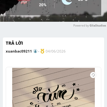
Powered by 
GliaStudios
M
u
TRẢ LỜI
t
e
xuanbac09211
04/06/2026