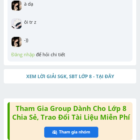
à dạ
ôi tr z
-))
Đăng nhập
 để hỏi chi tiết
XEM LỜI GIẢI SGK, SBT LỚP 8 - TẠI ĐÂY
Tham Gia Group Dành Cho Lớp 8
Chia Sẻ, Trao Đổi Tài Liệu Miễn Phí