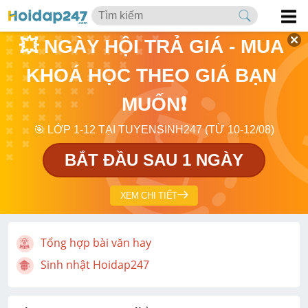
💥 NGÀY HỘI TRẢ GIÁ - MUA 
KHOÁ HỌC THEO GIÁ BẠN 
MUỐN❗
🎯 LỚP 1-12 TẠI TUYENSINH247 (TỪ 10-12/08)
BẮT ĐẦU SAU 1 NGÀY
XEM CHI TIẾT
Tổng hợp bài văn hay
Sinh nhật Hoidap247