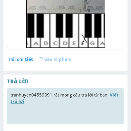
Hỏi chi tiết
Báo vi phạm
TRẢ LỜI
tranhuyen04559391
 rất mong câu trả lời từ bạn. 
Viết 
trả lời