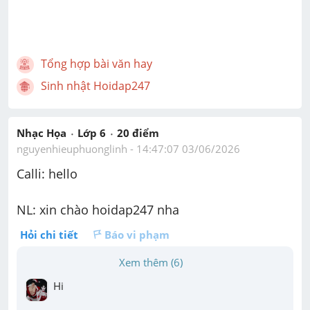
Tổng hợp bài văn hay
Sinh nhật Hoidap247
Nhạc Họa
Lớp 6
20
 điểm 
nguyenhieuphuonglinh
 - 
14:47:07 03/06/2026
Calli: hello
NL: xin chào hoidap247 nha 
Hỏi chi tiết
Báo vi phạm
Xem thêm (6)
Hi