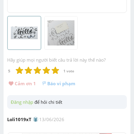
Hãy giúp mọi người biết câu trả lời này thế nào?
5
1
 vote
Cảm ơn 
1
Báo vi phạm
Đăng nhập
 để hỏi chi tiết
Loli1019xT
13/06/2026