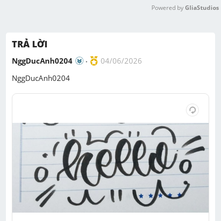
Powered by 
GliaStudios
M
u
TRẢ LỜI
t
e
NggDucAnh0204
04/06/2026
NggDucAnh0204