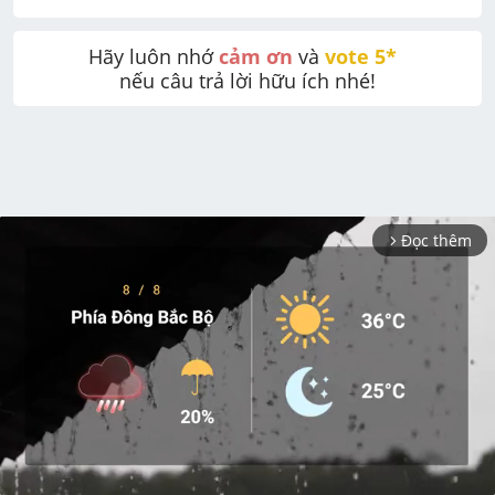
Hãy luôn nhớ 
cảm ơn
 và 
vote 5* 
nếu câu trả lời hữu ích nhé!
Đọc thêm
arrow_forward_ios