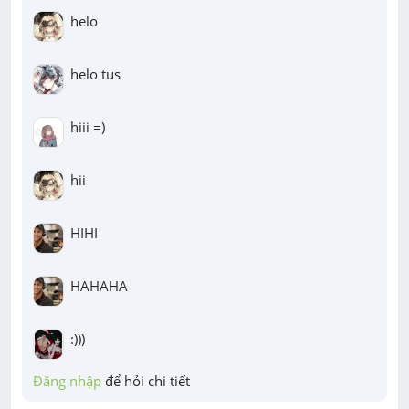
helo
helo tus
hiii =)
hii
HIHI
HAHAHA
:)))
Đăng nhập
 để hỏi chi tiết