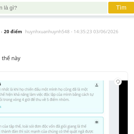
Tìm
20
 điểm 
huynhxuanhuynh548
 - 
14:35:23 03/06/2026
ị thế này