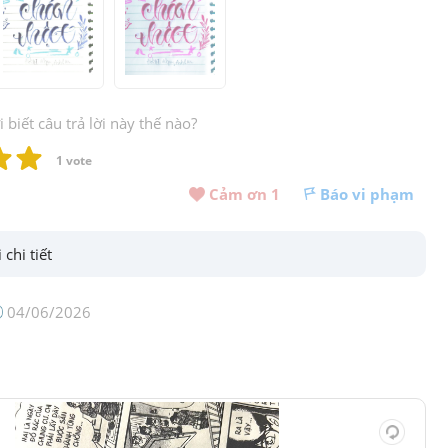
biết câu trả lời này thế nào?
1
 vote
Cảm ơn 
1
Báo vi phạm
 chi tiết
04/06/2026