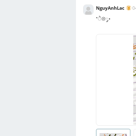
NguyAnhLac
0
*ੈ𑁍༘⋆