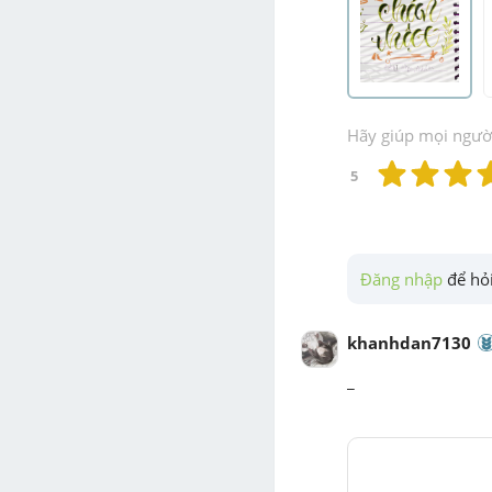
Hãy giúp mọi người 
5
Đăng nhập
 để hỏi
khanhdan7130
_