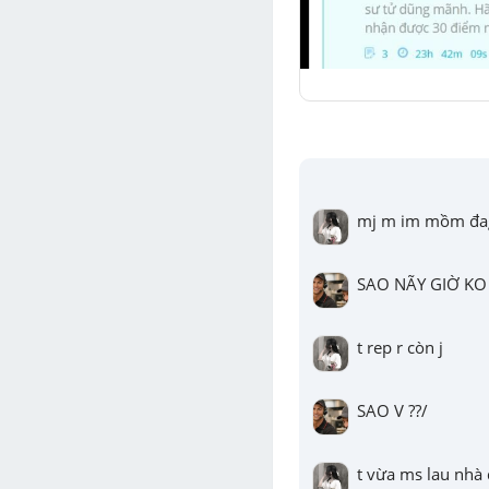
mj m im mồm đa
SAO NÃY GIỜ KO
t rep r còn j
SAO V ??/
t vừa ms lau nhà