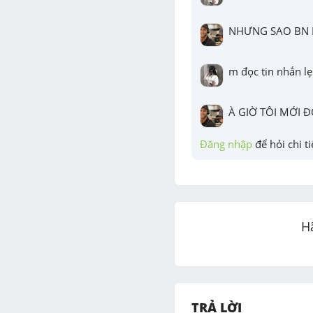
NHƯNG SAO BN L
m đọc tin nhắn lẹ
À GIỜ TÔI MỚI 
Đăng nhập
 để hỏi chi ti
H
TRẢ LỜI