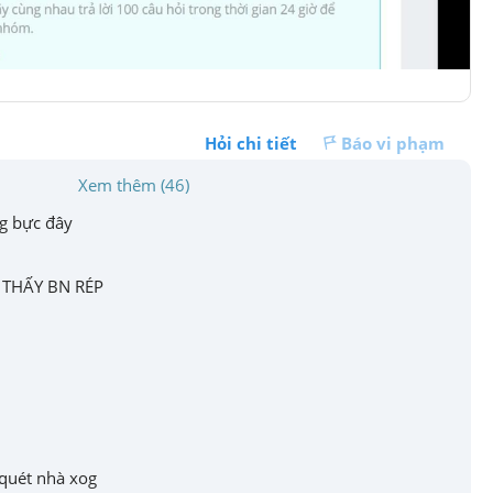
Hỏi chi tiết
Báo vi phạm
Xem thêm (46)
g bực đây
 THẤY BN RÉP
 quét nhà xog