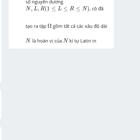
số nguyên dương 
N
,
L
,
R
(
1
≤
L
≤
R
≤
N
)
,
,
(
1
≤
≤
≤
)
, cô đã 
N
L
R
L
R
N
Ω
tạo ra tập 
Ω
 gồm tất cả các xâu độ dài 
N
N
 là hoán vị của 
 kí tự Latin in 
N
N
thường  ...
Chi tiết
giúp e mỗi câu b) th ạ ( kh hình cũng 
dc)
Chi tiết
mn giúp e với ạ e cảm ơn
Chi tiết