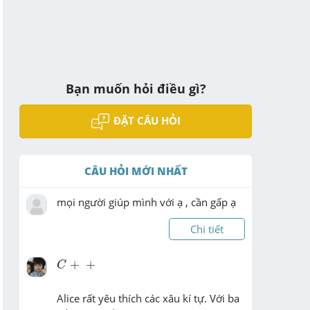
Bạn muốn hỏi điều gì?
ĐẶT CÂU HỎI
CÂU HỎI MỚI NHẤT
mọi người giúp mình với ạ , cần gấp ạ 
Chi tiết
C
+
+
+
+
C
Alice rất yêu thích các xâu kí tự. Với ba 