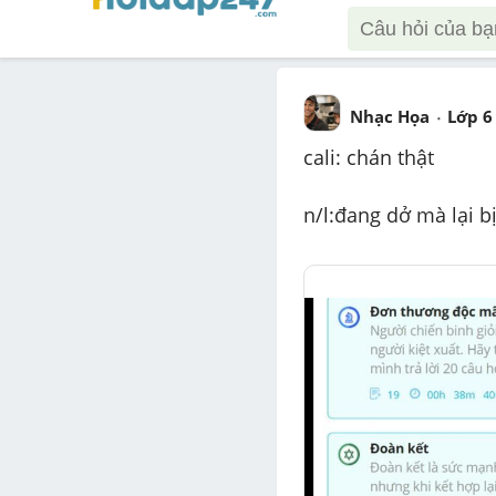
Nhạc Họa
Lớp 6
cali: chán thật
n/l:đang dở mà lại b