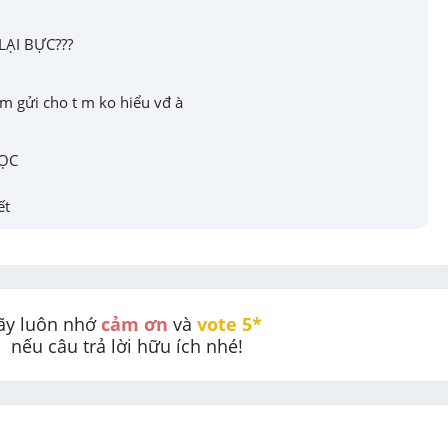
ẠI BỰC???
m gửi cho t m ko hiểu vđ à
ĐỌC
ết
ãy luôn nhớ 
cảm ơn
 và 
vote 5* 
nếu câu trả lời hữu ích nhé!