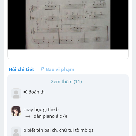
Hỏi chi tiết
Báo vi phạm
Xem thêm (11)
=) đoán th
→
→
 đàn piano á c -))
b biết tên bài ch, chứ tui tò mò qs