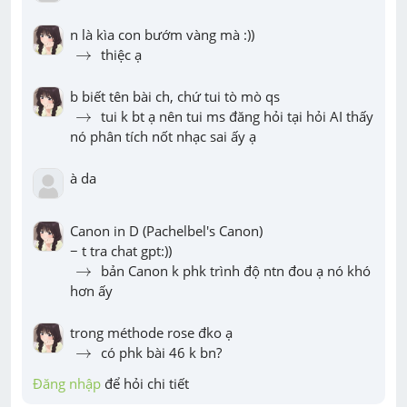
→
→
 thiệc ạ
→
→
 tui k bt ạ nên tui ms đăng hỏi tại hỏi AI thấy 
nó phân tích nốt nhạc sai ấy ạ
à da
Canon in D (Pachelbel's Canon)

→
→
 bản Canon k phk trình độ ntn đou ạ nó khó 
hơn ấy
→
→
 có phk bài 46 k bn?
Đăng nhập
 để hỏi chi tiết