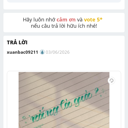
Hãy luôn nhớ 
cảm ơn
 và 
vote 5* 
nếu câu trả lời hữu ích nhé!
TRẢ LỜI
xuanbac09211
03/06/2026