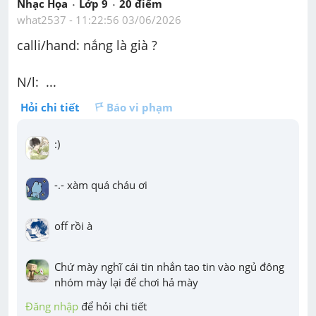
Nhạc Họa
Lớp 9
20
 điểm 
what2537
 - 
11:22:56 03/06/2026
calli/hand: nắng là già ?
N/l:  ...
Hỏi chi tiết
Báo vi phạm
:)
-.- xàm quá cháu ơi
off rồi à
Chứ mày nghĩ cái tin nhắn tao tin vào ngủ đông 
nhóm mày lại để chơi hả mày
Đăng nhập
 để hỏi chi tiết