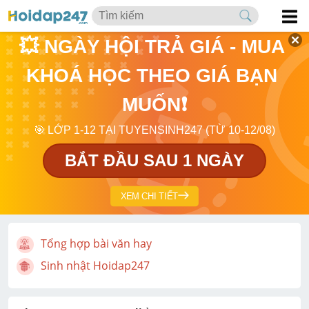
💥 NGÀY HỘI TRẢ GIÁ - MUA 
KHOÁ HỌC THEO GIÁ BẠN 
MUỐN❗
🎯 LỚP 1-12 TẠI TUYENSINH247 (TỪ 10-12/08)
BẮT ĐẦU SAU 1 NGÀY
XEM CHI TIẾT
Tổng hợp bài văn hay
Sinh nhật Hoidap247