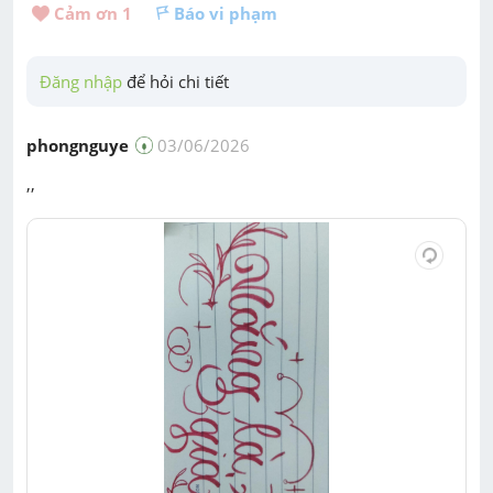
Cảm ơn 
1
Báo vi phạm
Đăng nhập
 để hỏi chi tiết
phongnguye
03/06/2026
,,