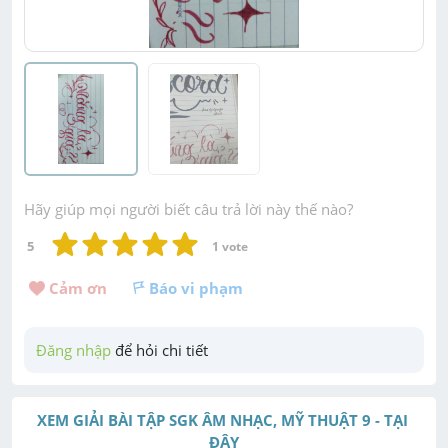
Hãy giúp mọi người biết câu trả lời này thế nào?
5
1
 vote
Cảm ơn 
Báo vi phạm
Đăng nhập
 để hỏi chi tiết
XEM GIẢI BÀI TẬP SGK ÂM NHẠC, MỸ THUẬT 9 - TẠI 
ĐÂY