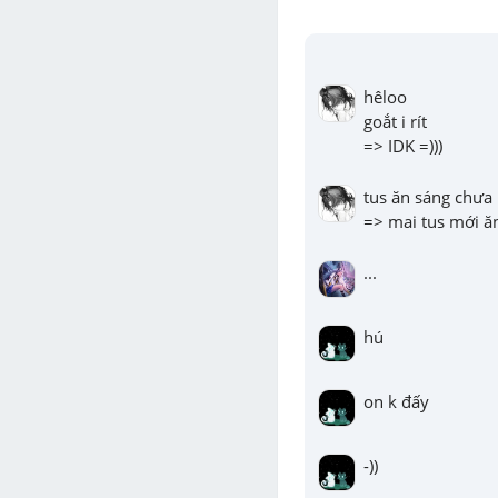
hêloo

goắt i rít

=> IDK =)))
tus ăn sáng chưa

=> mai tus mới ăn
...
hú
on k đấy
-))