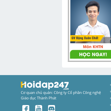
Cơ quan chủ quản: Công ty Cổ phần Công nghệ 
Giáo dục Thành Phát