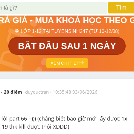
Tìm
TRẢ GIÁ - MUA KHOÁ HỌC THEO 
🎯 LỚP 1-12 TẠI TUYENSINH247 (TỪ 10-12/08)
BẮT ĐẦU SAU 1 NGÀY
XEM CHI TIẾT
20
 điểm 
duyductran
 - 
10:35:48 03/06/2026
 lời part 66 =))) (chẳng biết bao giờ mới lấy được 1x 
 19 thk kill được thôi XDDD)