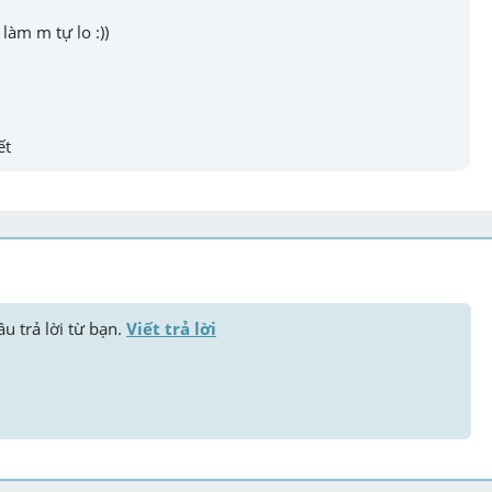
 làm m tự lo :))
ết
u trả lời từ bạn. 
Viết trả lời