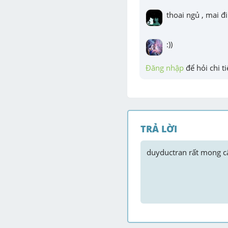
thoai ngủ , mai đi
:))
Đăng nhập
 để hỏi chi ti
TRẢ LỜI
duyductran
 rất mong câ