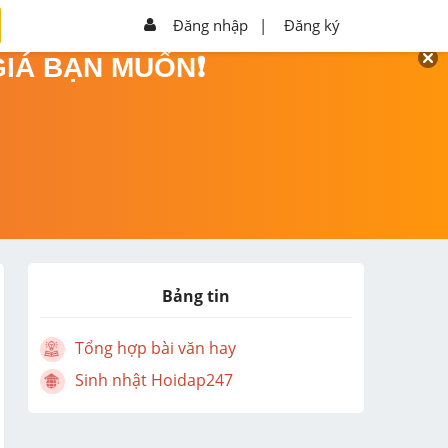
Đăng nhập
|
Đăng ký
GIÁ BẠN MUỐN❗
Bảng tin
Tổng hợp bài văn hay
Sinh nhật Hoidap247