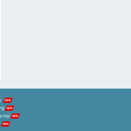
y  
NEW
ng
NEW
a top
NEW
 
NEW