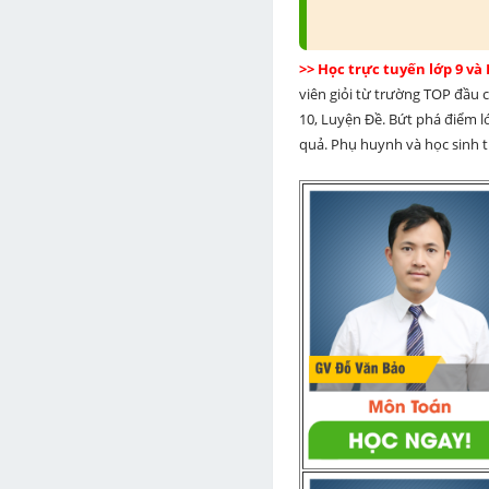
>> Học trực tuyến lớp 9 và
viên giỏi từ trường TOP đầu cả
10, Luyện Đề. Bứt phá điểm lớ
quả. Phụ huynh và học sinh th