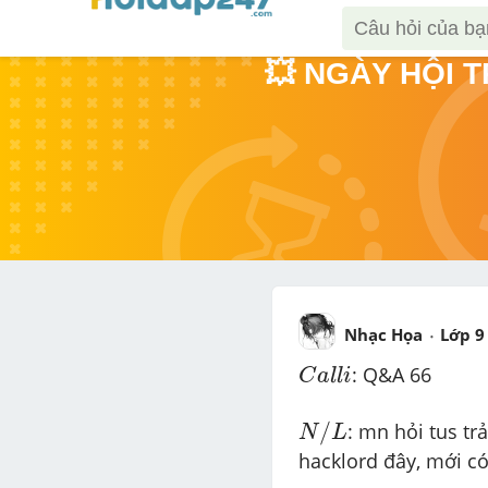
💥 NGÀY HỘI 
Nhạc Họa
Lớp 9
C
a
l
l
i
: Q&A 66
C
a
l
l
i
N
/
L
/
: mn hỏi tus trả
N
L
hacklord đây, mới có