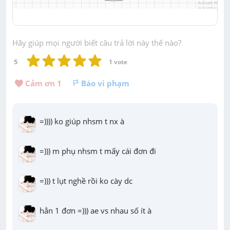
Hãy giúp mọi người biết câu trả lời này thế nào?
5
1
 vote
Cảm ơn 
1
Báo vi phạm
=)))) ko giúp nhsm t nx à
=))) m phụ nhsm t mấy cái đơn đi
=))) t lụt nghề rồi ko cày dc
hẳn 1 đơn =))) ae vs nhau số ít à