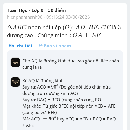
Toán Học
Lớp 9
30
 điểm 
hienphanthanh98
 - 
09:16:24 03/06/2026
(
O
)
;
A
D
,
B
E
,
C
F
Δ
A
B
C
3
Δ
(
)
;
,
,
3
 nhọn nội tiếp 
 là 
A
B
C
O
A
D
B
E
C
F
:
O
A
⊥
E
F
:
⊥
đường cao . Chứng minh 
O
A
E
F
Hỏi chi tiết
Báo vi phạm
Cho AQ là đường kính dựa vào góc nội tiếp chắn 
cung là ra
Kẻ AQ là đường kính

90
o
o
Suy ra: ACQ = 
90
 (Do góc nội tiếp chắn nửa 
đường tròn đường kính AQ)

Suy ra: BAQ = BCQ (cùng chắn cung BQ)

Mặt khác: Tứ giác BFEC nội tiếp nên ACB = AFE 
(cùng bù với BFE)

=
90
o
o
Mà: ACQ 
=
90
 hay ACQ = ACB + BCQ = BAQ 
+ AFE
