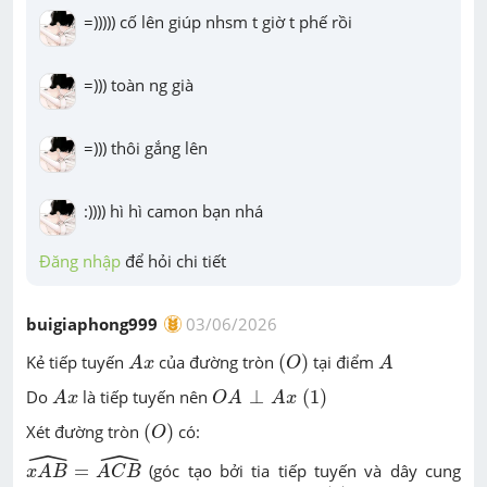
=))))) cố lên giúp nhsm t giờ t phế rồi
=))) toàn ng già
=))) thôi gắng lên
:)))) hì hì camon bạn nhá
Đăng nhập
 để hỏi chi tiết
buigiaphong999
03/06/2026
A
x
(
O
)
A
Kẻ tiếp tuyến
của đường tròn
(
)
tại điểm
A
x
O
A
A
x
O
A
⊥
A
x
(
1
)
Do
là tiếp tuyến nên
⊥
(
1
)
A
x
O
A
A
x
(
O
)
Xét đường tròn
(
)
có:
O
ˆ
ˆ
x
A
B
^
=
A
C
B
^
=
(góc tạo bởi tia tiếp tuyến và dây cung
x
A
B
A
C
B