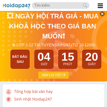
💥 NGÀY HỘI TRẢ GIÁ - MUA 
KHOÁ HỌC THEO GIÁ BẠN 
MUỐN❗
🎯 LỚP 1-12 TẠI TUYENSINH247 (TỪ 10-12/08)
04
15
19
BẮT ĐẦU 
SAU
GIỜ
PHÚT
GIÂY
XEM CHI TIẾT
Tổng hợp bài văn hay
Sinh nhật Hoidap247