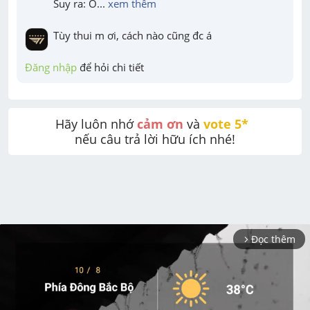
Suy ra: O
... 
xem thêm
Tùy thui m ơi, cách nào cũng đc á
Đăng nhập
 để hỏi chi tiết
Hãy luôn nhớ 
cảm ơn
 và 
vote 5* 
nếu câu trả lời hữu ích nhé!
Đọc thêm
arrow_forward_ios