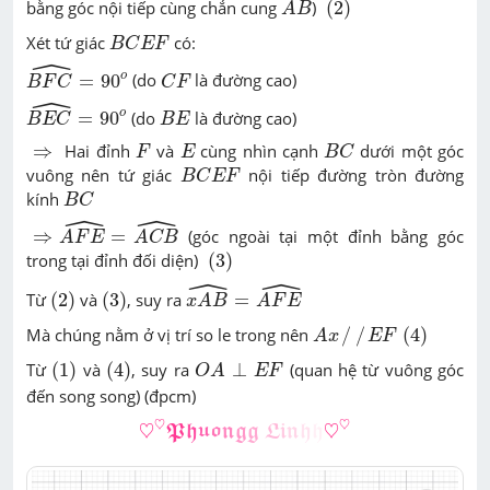
A
B
(
2
)
bằng góc nội tiếp cùng chắn cung
)
(
2
)
A
B
B
C
E
F
Xét tứ giác
có:
B
C
E
F
ˆ
B
F
C
^
=
90
o
C
F
o
=
90
(do
là đường cao)
B
F
C
C
F
ˆ
B
E
C
^
=
90
o
B
E
o
=
90
(do
là đường cao)
B
E
C
B
E
B
C
F
E
⇒
⇒
Hai đỉnh
và
cùng nhìn cạnh
dưới một góc
F
E
B
C
B
C
E
F
vuông nên tứ giác
nội tiếp đường tròn đường
B
C
E
F
B
C
kính
B
C
ˆ
ˆ
⇒
A
F
E
^
=
A
C
B
^
⇒
=
(góc ngoài tại một đỉnh bằng góc
A
F
E
A
C
B
(
3
)
trong tại đỉnh đối diện)
(
3
)
ˆ
ˆ
x
A
B
^
=
A
F
E
^
(
2
)
(
3
)
Từ
(
2
)
và
(
3
)
, suy ra
=
x
A
B
A
F
E
A
x
/
/
E
F
(
4
)
Mà chúng nằm ở vị trí so le trong nên
/
/
(
4
)
A
x
E
F
(
1
)
(
4
)
O
A
⊥
E
F
Từ
(
1
)
và
(
4
)
, suy ra
⊥
(quan hệ từ vuông góc
O
A
E
F
đến song song) (đpcm)
♡
♡
𝕻
𝖍
𝖚
𝖔
𝖓
𝖌
𝖌
𝕷
𝖎
𝖓
𝖍
𝖍
♡
♡
♡
♡
♡
♡
P
h
u
o
n
g
g
L
i
n
h
h