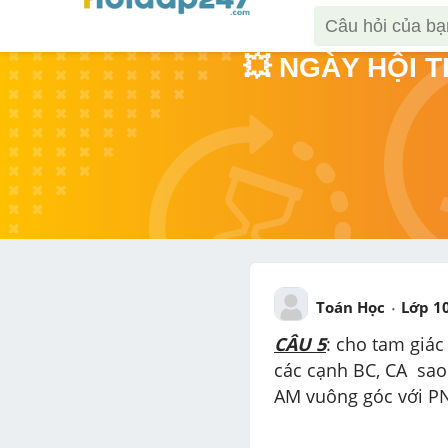
💥 NGÀY HỘI 
Toán Học
Lớp 1
CÂU 5
: cho tam giác
các cạnh BC, CA  sao
AM vuông góc với PN 