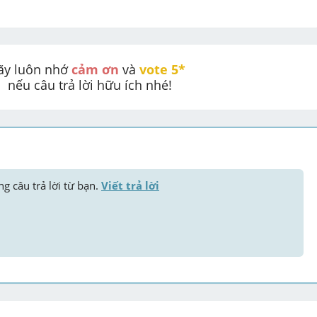
ãy luôn nhớ 
cảm ơn
 và 
vote 5* 
nếu câu trả lời hữu ích nhé!
g câu trả lời từ bạn. 
Viết trả lời