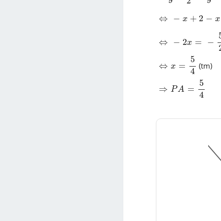
9
9
2
⇔
-
x
+
2
-
x
+
1
2
=
0
⇔
−
+
2
−
x
x
⇔
-
2
x
=
-
5
2
⇔
−
2
=
−
x
⇔
x
=
5
4
5
⇔
=
(tm)
x
4
⇒
P
A
=
5
4
5
⇒
=
P
A
4