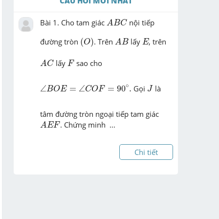
CÂU HỎI MỚI NHẤT
A
B
C
Bài 1. Cho tam giác 
 nội tiếp 
A
B
C
(
O
)
A
B
E
đường tròn 
(
)
. Trên 
 lấy 
, trên 
O
A
B
E
A
C
F
 lấy 
 sao cho 
A
C
F
∠
B
O
E
=
∠
C
O
F
=
90
∘
.
J
∘
∠
=
∠
=
90
.
 Gọi 
 là 
B
O
E
C
O
F
J
tâm đường tròn ngoại tiếp tam giác 
A
E
F
. Chứng minh  ...
A
E
F
Chi tiết
PHL - một người rất thích khám phá 
thông điểm của người khác qua những 
lá thư

Hôm nay bạn PHL có nhận được một 