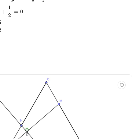
9
9
2
1
+
=
0
2
5
2