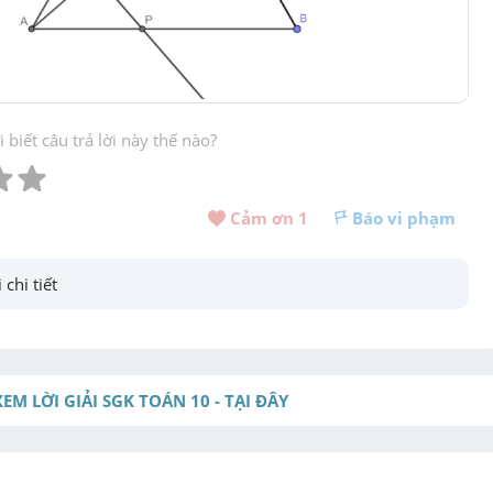
biết câu trả lời này thế nào?
Cảm ơn 
1
Báo vi phạm
 chi tiết
XEM LỜI GIẢI SGK TOÁN 10 - TẠI ĐÂY