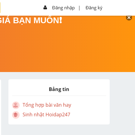
Đăng nhập
|
Đăng ký
GIÁ BẠN MUỐN❗
Bảng tin
Tổng hợp bài văn hay
Sinh nhật Hoidap247