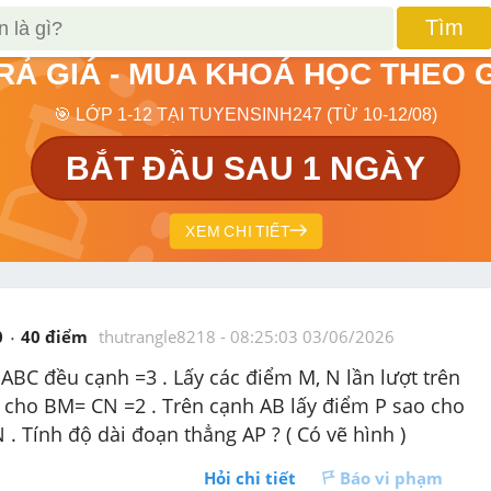
Tìm
TRẢ GIÁ - MUA KHOÁ HỌC THEO 
🎯 LỚP 1-12 TẠI TUYENSINH247 (TỪ 10-12/08)
BẮT ĐẦU SAU 1 NGÀY
XEM CHI TIẾT
0
40
 điểm 
thutrangle8218
 - 
08:25:03 03/06/2026
 ABC đều cạnh =3 . Lấy các điểm M, N lần lượt trên 
 cho BM= CN =2 . Trên cạnh AB lấy điểm P sao cho 
. Tính độ dài đoạn thẳng AP ? ( Có vẽ hình ) 
Hỏi chi tiết
Báo vi phạm