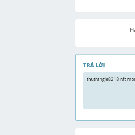
H
TRẢ LỜI
thutrangle8218
 rất mon