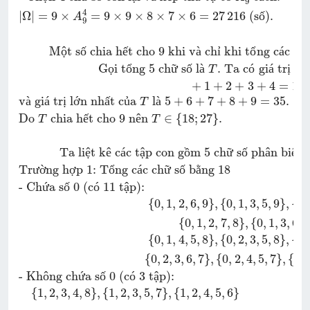
9
4
|
Ω
|
=
9
×
=
9
×
9
×
8
×
7
×
6
=
27
216
 (s
ố
).
A
9
M
ộ
t s
ố
 chia h
ế
t cho 9 khi v
à
 ch
ỉ
 khi t
ổ
ng c
á
c ch
G
ọ
i t
ổ
ng 
5
 ch
ữ
 s
ố
 l
à
. Ta c
ó
 gi
á
 tr
ị
 nh
T
+
1
+
2
+
3
+
4
=
10
v
à
 gi
á
 tr
ị
 l
ớ
n nh
ấ
t c
ủ
a 
 l
à
5
+
6
+
7
+
8
+
9
=
35.
T
Do 
 chia h
ế
t cho 9 n
ê
n 
∈
{
18
;
27
}
.
T
T
Ta li
ệ
t k
ê
 c
á
c t
ậ
p con g
ồ
m 5 ch
ữ
 s
ố
 ph
â
n bi
ệ
t 
Tr
ư
ờ
ng h
ợ
p 1: T
ổ
ng c
á
c ch
ữ
 s
ố
 b
ằ
ng 18
- Ch
ứ
a s
ố
 0 (c
ó
 11 t
ậ
p):
{
0
,
1
,
2
,
6
,
9
}
,
{
0
,
1
,
3
,
5
,
9
}
,
{
0
,
{
0
,
1
,
2
,
7
,
8
}
,
{
0
,
1
,
3
,
6
,
8
{
0
,
1
,
4
,
5
,
8
}
,
{
0
,
2
,
3
,
5
,
8
}
,
{
0
,
{
0
,
2
,
3
,
6
,
7
}
,
{
0
,
2
,
4
,
5
,
7
}
,
{
0
,
- Kh
ô
ng ch
ứ
a s
ố
 0 (c
ó
 3 t
ậ
p):
{
1
,
2
,
3
,
4
,
8
}
,
{
1
,
2
,
3
,
5
,
7
}
,
{
1
,
2
,
4
,
5
,
6
}