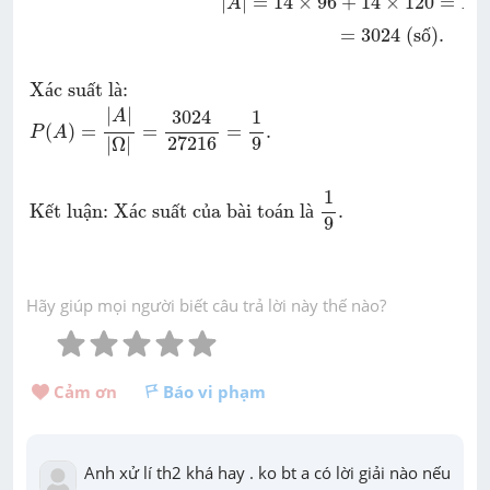
|
|
=
14
×
96
+
14
×
120
=
13
A
=
3024
 (s
ố
).
X
á
c su
ấ
t l
à
:
|
|
3024
1
A
(
)
=
=
=
.
P
A
27216
9
|
Ω
|
1
K
ế
t lu
ậ
n: X
á
c su
ấ
t c
ủ
a b
à
i to
á
n l
à
.
9
Hãy giúp mọi người biết câu trả lời này thế nào?
Cảm ơn 
Báo vi phạm
Anh xử lí th2 khá hay . ko bt a có lời giải nào nếu 