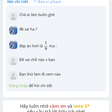
Hỏi chi tiết
Báo vi phạm
Chả ai làm buồn ghê
đề sai ha ?
1
9
1
đáp án hnh là 
 ma :
9
Đề sai chỗ nào v bạn
Bạn thử làm đi xem nào
Đăng nhập
 để hỏi chi tiết
Hãy luôn nhớ 
cảm ơn
 và 
vote 5* 
nếu câu trả lời hữu ích nhé!