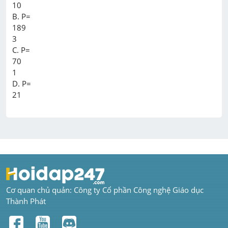
10

B. P=

189

3

C. P=

70

1

D. P=

Cơ quan chủ quản: Công ty Cổ phần Công nghệ Giáo dục 
Thành Phát