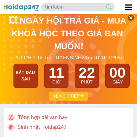
💥 NGÀY HỘI TRẢ GIÁ - MUA 
KHOÁ HỌC THEO GIÁ BẠN 
MUỐN❗
🎯 LỚP 1-12 TẠI TUYENSINH247 (TỪ 10-12/08)
11
22
00
BẮT ĐẦU 
SAU
GIỜ
PHÚT
GIÂY
XEM CHI TIẾT
Tổng hợp bài văn hay
Sinh nhật Hoidap247