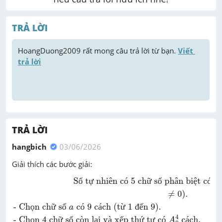
TRẢ LỜI
HoangDuong2009
 rất mong câu trả lời từ bạn. 
Viết 
trả lời
TRẢ LỜI
hangbich
03/06/2026
Giải thích các bước giải:
Số tự nhiên có
5
chữ số phân biệt có dạng
a
b
c
d
e
¯
S
ố
 t
ự
 nhi
ê
n c
ó
5
 ch
ữ
 s
ố
 ph
â
n bi
ệ
t c
ó
 d
≠
0
).
- Ch
ọ
n ch
ữ
 s
ố
 c
ó
9
 c
á
ch (t
ừ
1
đ
ế
n 
9
).
a
4
- Ch
ọ
n 
4
 ch
ữ
 s
ố
 c
ò
n l
ạ
i v
à
 x
ế
p th
ứ
 t
ự
 c
ó
 c
á
ch.
A