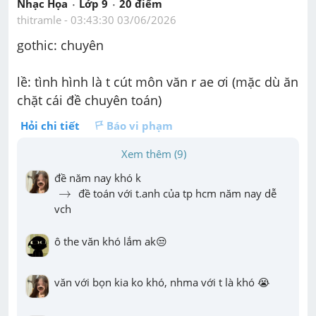
Nhạc Họa
Lớp 9
20
 điểm 
thitramle
 - 
03:43:30 03/06/2026
gothic: chuyên
lề: tình hình là t cút môn văn r ae ơi (mặc dù ăn 
chặt cái đề chuyên toán)
Hỏi chi tiết
Báo vi phạm
Xem thêm (9)
→
→
 đề toán với t.anh của tp hcm năm nay dễ 
vch
ô the văn khó lắm ak😒
văn với bọn kia ko khó, nhma với t là khó 😭