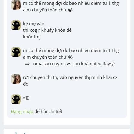
m có thể mong đợi đc bao nhiêu điểm từ 1 thg 
aim chuyên toán chứ 😭
kệ mẹ văn

thi xog r khuây khỏa đê

khóc lmj
m có thể mong đợi đc bao nhiêu điểm từ 1 thg 
⇒
⇒
 nma sau này ns vs con khá nhiều đấy😜
rớt chuyên thì th, vào nguyễn thị minh khai cx 
đc
=)))
Đăng nhập
 để hỏi chi tiết