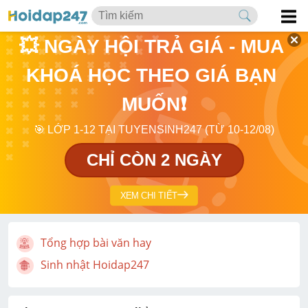
💥 NGÀY HỘI TRẢ GIÁ - MUA 
KHOÁ HỌC THEO GIÁ BẠN 
MUỐN❗
🎯 LỚP 1-12 TẠI TUYENSINH247 (TỪ 10-12/08)
CHỈ CÒN 2 NGÀY
XEM CHI TIẾT
Tổng hợp bài văn hay
Sinh nhật Hoidap247