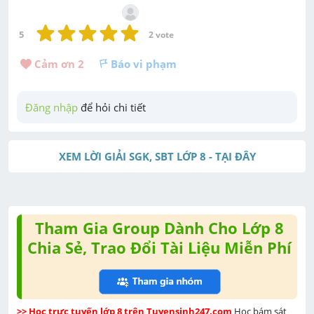
5
2
 vote
Cảm ơn 
2
Báo vi phạm
Đăng nhập
 để hỏi chi tiết
XEM LỜI GIẢI SGK, SBT LỚP 8 - TẠI ĐÂY
Tham Gia Group Dành Cho Lớp 8
Chia Sẻ, Trao Đổi Tài Liệu Miễn Phí
>> Học trực tuyến lớp 8 trên Tuyensinh247.com 
Học bám sát 