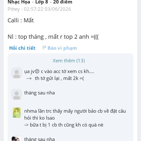
Nhạc Họa
Lớp 8
20
 điểm 
Pittey
 - 
02:57:22 03/06/2026
Calli : Mất
Nl : top tháng , mất r top 2 anh =(((
Hỏi chi tiết
Báo vi phạm
Xem thêm (13)
→
→
 th tớ gửi lại , mất 2k =(
tháng sau nha
nhma lần trc thấy mấy người bảo cb về đặt câu 
hỏi thì ko lsao

-> bữa t bị 1 cb th cũng kh có quà nè