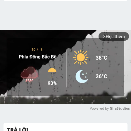
Đọc thêm
arrow_forward_ios
Powered by 
GliaStudios
M
u
TRẢ LỜI