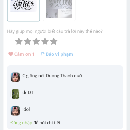
Hãy giúp mọi người biết câu trả lời này thế nào?
Cảm ơn 
1
Báo vi phạm
C giống nét Duong Thanh quớ
dr DT
Idol
Đăng nhập
 để hỏi chi tiết