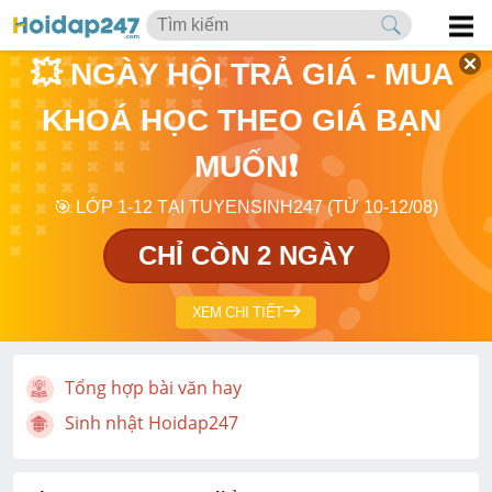
💥 NGÀY HỘI TRẢ GIÁ - MUA 
KHOÁ HỌC THEO GIÁ BẠN 
MUỐN❗
🎯 LỚP 1-12 TẠI TUYENSINH247 (TỪ 10-12/08)
CHỈ CÒN 2 NGÀY
XEM CHI TIẾT
Tổng hợp bài văn hay
Sinh nhật Hoidap247