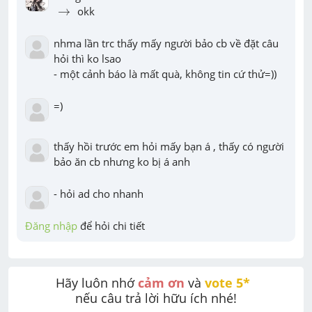
→
→
 okk
nhma lần trc thấy mấy người bảo cb về đặt câu 
hỏi thì ko lsao

- một cảnh báo là mất quà, không tin cứ thử=))
=)
thấy hồi trước em hỏi mấy bạn á , thấy có người 
bảo ăn cb nhưng ko bị á anh
- hỏi ad cho nhanh
Đăng nhập
 để hỏi chi tiết
Hãy luôn nhớ 
cảm ơn
 và 
vote 5* 
nếu câu trả lời hữu ích nhé!