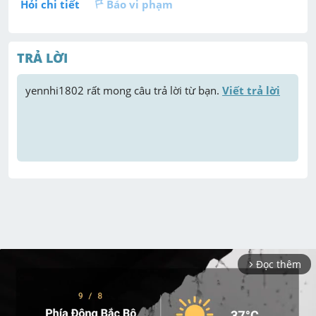
Hỏi chi tiết
Báo vi phạm
TRẢ LỜI
yennhi1802
 rất mong câu trả lời từ bạn. 
Viết trả lời
Đọc thêm
arrow_forward_ios