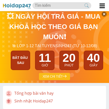
💥 NGÀY HỘI TRẢ GIÁ - MUA 
KHOÁ HỌC THEO GIÁ BẠN 
MUỐN❗
🎯 LỚP 1-12 TẠI TUYENSINH247 (TỪ 10-12/08)
11
20
40
BẮT ĐẦU 
SAU
GIỜ
PHÚT
GIÂY
XEM CHI TIẾT
Tổng hợp bài văn hay
Sinh nhật Hoidap247