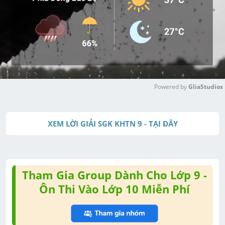
Powered by 
GliaStudios
M
u
XEM LỜI GIẢI SGK KHTN 9 - TẠI ĐÂY
t
e
Tham Gia Group Dành Cho Lớp 9 -
Ôn Thi Vào Lớp 10 Miễn Phí