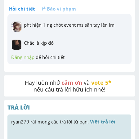
Hỏi chi tiết
Báo vi phạm
pht hiện 1 ng chót event ms sắn tay lên lm
Chắc là kịp đó
Đăng nhập
 để hỏi chi tiết
Hãy luôn nhớ 
cảm ơn
 và 
vote 5* 
nếu câu trả lời hữu ích nhé!
TRẢ LỜI
ryan279
 rất mong câu trả lời từ bạn. 
Viết trả lời