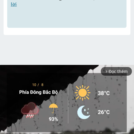
lời
Đọc thêm
arrow_forward_ios