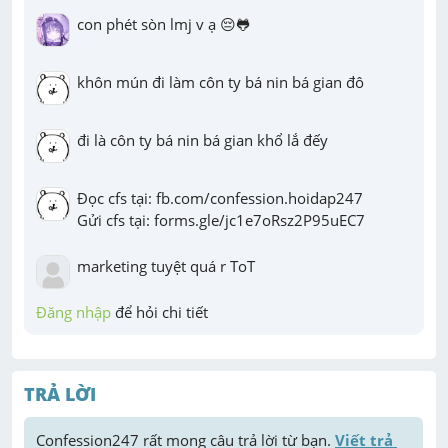
con phét sòn lmj v ạ 😔🐸
khôn mún đi làm côn ty bá nin bá gian đô
đi là côn ty bá nin bá gian khổ lắ đếy
Đọc cfs tại: fb.com/confession.hoidap247

Gửi cfs tại: forms.gle/jc1e7oRsz2P95uEC7
marketing tuyệt quá r ToT
Đăng nhập
 để hỏi chi tiết
TRẢ LỜI
Confession247
 rất mong câu trả lời từ bạn. 
Viết trả 