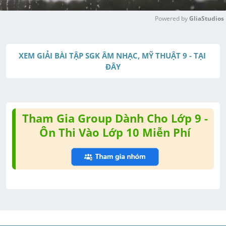
Powered by 
GliaStudios
M
u
XEM GIẢI BÀI TẬP SGK ÂM NHẠC, MỸ THUẬT 9 - TẠI 
t
ĐÂY
e
Tham Gia Group Dành Cho Lớp 9 -
Ôn Thi Vào Lớp 10 Miễn Phí