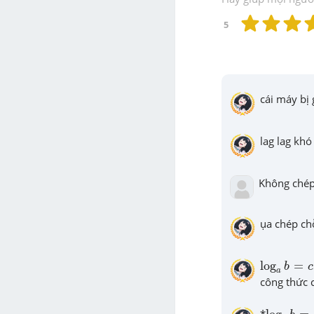
5
cái máy bị 
lag lag khó
Không ché
ụa chép ch
log
a
b
=
c
log
=
b
c
a
công thức 
log
a
b
=
c
*