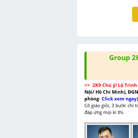
Group 2
>>  2K9 Chú ý! Lộ Trình 
Nội/ Hồ Chí Minh), ĐG
phòng
-
Click xem ngay
Cô giáo giỏi, 3 bước chi 
đáp ứng mọi kì thi.