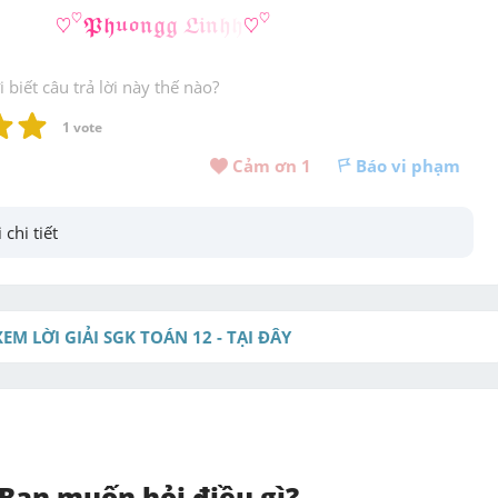
♡
♡
𝕻
𝖍
𝖚
𝖔
𝖓
𝖌
𝖌
𝕷
𝖎
𝖓
𝖍
𝖍
♡
♡
♡
♡
♡
♡
P
h
u
o
n
g
g
L
i
n
h
h
biết câu trả lời này thế nào?
1
 vote
Cảm ơn 
1
Báo vi phạm
 chi tiết
XEM LỜI GIẢI SGK TOÁN 12 - TẠI ĐÂY
Bạn muốn hỏi điều gì?