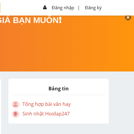
Đăng nhập
|
Đăng ký
GIÁ BẠN MUỐN❗
Bảng tin
Tổng hợp bài văn hay
Sinh nhật Hoidap247