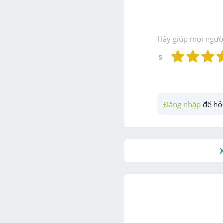
Hãy giúp mọi người 
5
Đăng nhập
 để hỏi