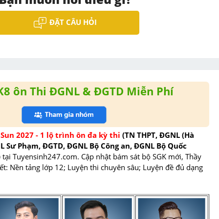
ĐẶT CÂU HỎI
K8 ôn Thi ĐGNL & ĐGTD Miễn Phí
Sun 2027 - 1 lộ trình ôn đa kỳ thi 
(TN THPT, ĐGNL (Hà 
NL Sư Phạm, ĐGTD, ĐGNL Bộ Công an, ĐGNL Bộ Quốc 
)
 tại Tuyensinh247.com.
 Cập nhật bám sát bộ SGK mới, Thầy 
tiết: Nền tảng lớp 12; Luyện thi chuyên sâu; Luyện đề đủ dạng 