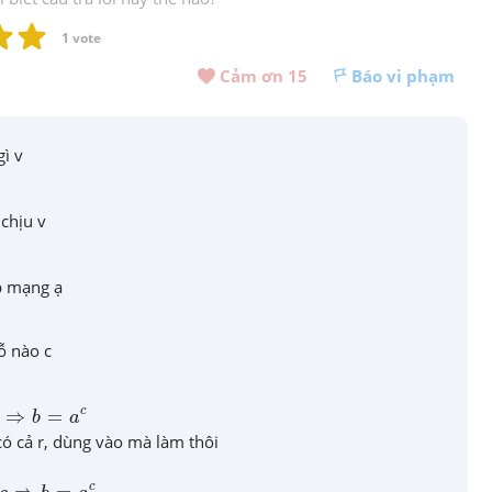
1
 vote
Cảm ơn 
15
Báo vi phạm
gì v
 chịu v
p mạng ạ
ỗ nào c
⇒
b
=
a
c
c
⇒
=
b
a
có cả r, dùng vào mà làm thôi
⇒
b
=
a
c
c