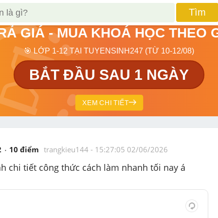
Tìm
TRẢ GIÁ - MUA KHOÁ HỌC THEO 
🎯 LỚP 1-12 TẠI TUYENSINH247 (TỪ 10-12/08)
BẮT ĐẦU SAU 1 NGÀY
XEM CHI TIẾT
2
10
 điểm 
trangkieu144
 - 
15:27:05 02/06/2026
nh chi tiết công thức cách làm nhanh tối nay á 