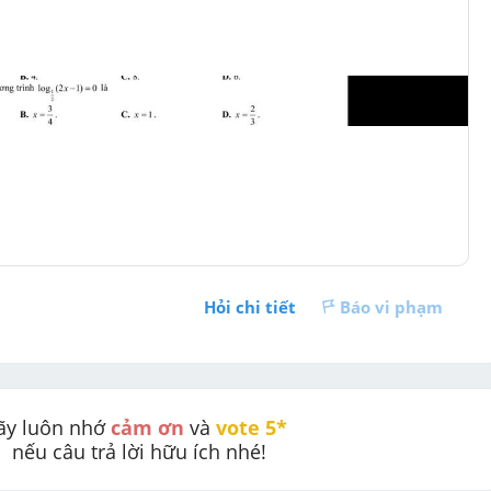
Hỏi chi tiết
Báo vi phạm
ãy luôn nhớ 
cảm ơn
 và 
vote 5* 
nếu câu trả lời hữu ích nhé!