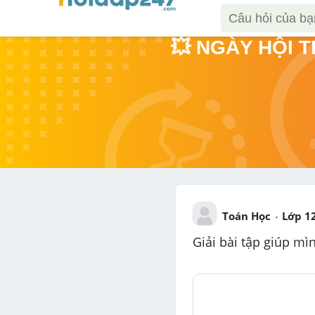
💥 NGÀY HỘI 
Toán Học
Lớp 1
Giải bài tập giúp mì