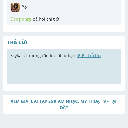
vg
Đăng nhập
 để hỏi chi tiết
TRẢ LỜI
zayka
 rất mong câu trả lời từ bạn. 
Viết trả lời
XEM GIẢI BÀI TẬP SGK ÂM NHẠC, MỸ THUẬT 9 - TẠI 
ĐÂY