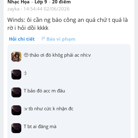
Nhạc Họa
Lớp 9
20
 điểm 
zayka
 - 
14:54:44 02/06/2026
Winds: ôi cần ng báo công an quá chứ t quá là 
rờ i hỏi dồi kkkk
Hỏi chi tiết
Báo vi phạm
🥺 thảo ơi đó khôg phải ac nhi:v
:)
T bảo đó acc m đâu
:v tb như cức k nhận đc
T bt ai đăng mà