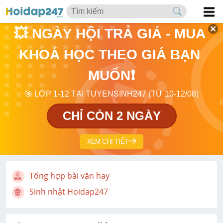
💥 NGÀY HỘI TRẢ GIÁ - MUA 
KHOÁ HỌC THEO GIÁ BẠN 
MUỐN❗
🎯 LỚP 1-12 TẠI TUYENSINH247 (TỪ 10-12/08)
CHỈ CÒN 2 NGÀY
XEM CHI TIẾT
Tổng hợp bài văn hay
Sinh nhật Hoidap247