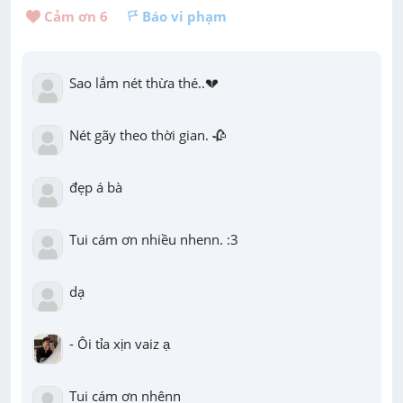
Cảm ơn 
6
Báo vi phạm
Sao lắm nét thừa thé..💔
Nét gãy theo thời gian. 🥀
đẹp á bà
Tui cám ơn nhiều nhenn. :3
dạ
- Ôi tỉa xịn vaiz ạ
Tui cám ơn nhênn