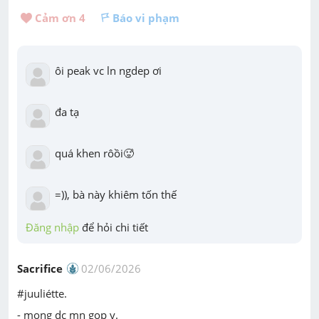
Cảm ơn 
4
Báo vi phạm
ôi peak vc ln ngdep ơi
đa tạ
quá khen rôồi🥵
=)), bà này khiêm tốn thế
Đăng nhập
 để hỏi chi tiết
Sacrifice
02/06/2026
#juuliétte.
- mong dc mn gop y
.