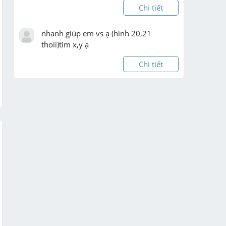
Chi tiết
nhanh giúp em vs ạ (hình 20,21 
thoii)tìm x,y ạ
Chi tiết
cho lăng trụ OAB.O'A'B' có đáy là tam 
giác vuông tại O, mặt bên (OAA'O') 
vuông với đáy (OAB). biết OA 
=2,OB=3,OO'=4 và OO' tạo với mặt 
phẳng đáy góc 30". chọn hệ trục tọa độ 
Oxyz với O là gốc tọa độ,  ...
Chi tiết
1. Nguyên nhân bùng nổ và diễn biến 
chiến tranh thế giới thứ nhất

2. Nguyên nhân chiến tranh kết thúc 
chiến tranh thế giới thứ nhất
