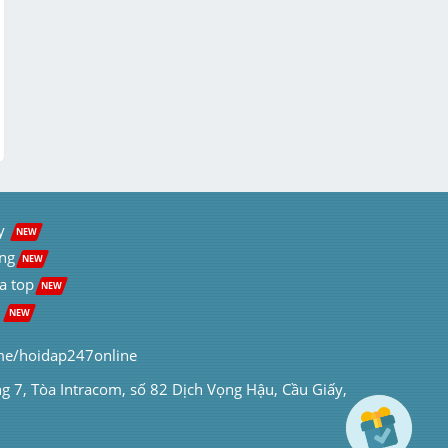
3. Phân tích tính chất của chiến tranh 
thế giới thứ nhất

4. Nhận xét ...
Chi tiết
y  
NEW
ng
NEW
a top
NEW
 
NEW
me/hoidap247online
ng 7, Tòa Intracom, số 82 Dịch Vọng Hậu, Cầu Giấy, 