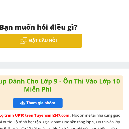
Bạn muốn hỏi điều gì?
ĐẶT CÂU HỎI
p Dành Cho Lớp 9 - Ôn Thi Vào Lớp 10
Miễn Phí
 Lộ trình UP10 trên Tuyensinh247.com 
. Học online tại nhà cũng giáo 
 nước. Lộ trình học tập 3 giai đoạn: Học nền tảng lớp 9, Ôn thi vào lớp 
p 9, thi vào lớp 10 kết quả cao. Hoàn trả học phí nếu học không hiệu 