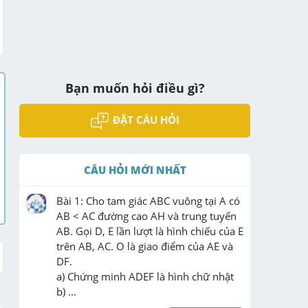
Bạn muốn hỏi điều gì?
ĐẶT CÂU HỎI
CÂU HỎI MỚI NHẤT
Bài 1: Cho tam giác ABC vuông tại A có 
AB < AC đường cao AH và trung tuyến 
AB. Gọi D, E lần lượt là hình chiếu của E 
trên AB, AC. O là giao điểm của AE và 
DF.

a) Chứng minh ADEF là hình chữ nhật

b) ...