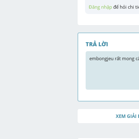
Đăng nhập
 để hỏi chi ti
TRẢ LỜI
embongjeu
 rất mong câ
XEM GIẢI 