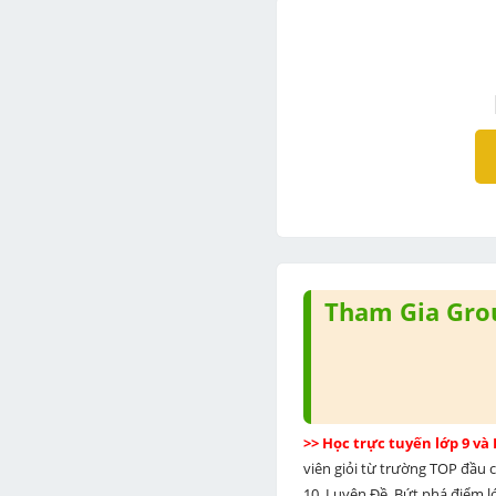
Tham Gia Grou
>> Học trực tuyến lớp 9 và
viên giỏi từ trường TOP đầu cả
10, Luyện Đề. Bứt phá điểm lớ