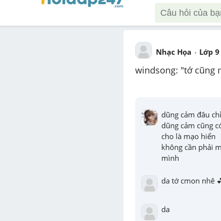
Nhạc Họa
Lớp 9
windsong: "tớ cũng
dũng cảm đâu chỉ 
dũng cảm cũng có
cho là mạo hiển 

không cần phải mạ
mình
da tớ cmon nhê 
da