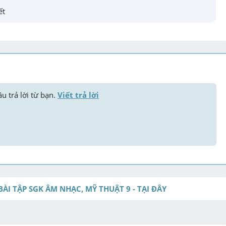
ết
u trả lời từ bạn. 
Viết trả lời
BÀI TẬP SGK ÂM NHẠC, MỸ THUẬT 9 - TẠI ĐÂY