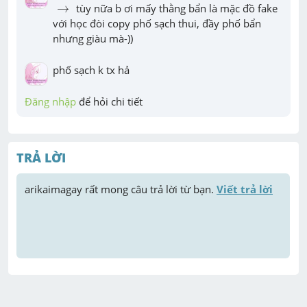
→
→
 tùy nữa b ơi mấy thằng bẩn là mặc đồ fake 
với học đòi copy phố sạch thui, đầy phố bẩn 
nhưng giàu mà-))
phố sạch k tx hả
Đăng nhập
 để hỏi chi tiết
TRẢ LỜI
arikaimagay
 rất mong câu trả lời từ bạn. 
Viết trả lời