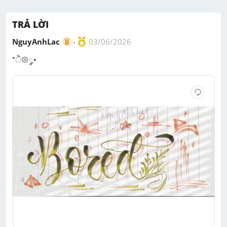
M
u
TRẢ LỜI
t
e
NguyAnhLac
03/06/2026
*ੈ𑁍༘⋆