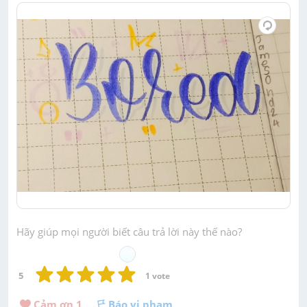
Hãy giúp mọi người biết câu trả lời này thế nào?
5
1
 vote
Cảm ơn 
1
Báo vi phạm