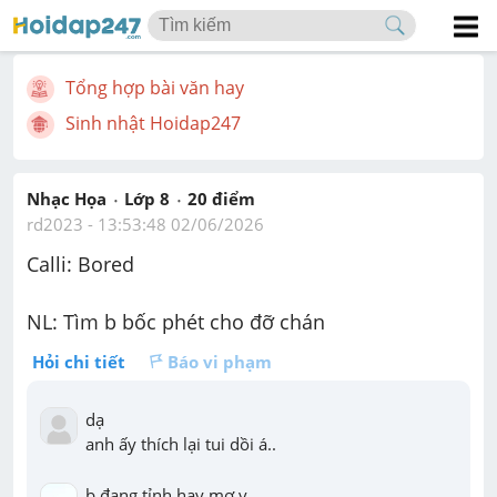
Tổng hợp bài văn hay
Sinh nhật Hoidap247
Nhạc Họa
Lớp 8
20
 điểm 
rd2023
 - 
13:53:48 02/06/2026
Calli: Bored
NL: Tìm b bốc phét cho đỡ chán
Hỏi chi tiết
Báo vi phạm
dạ

anh ấy thích lại tui dồi á..
b đang tỉnh hay mơ v
