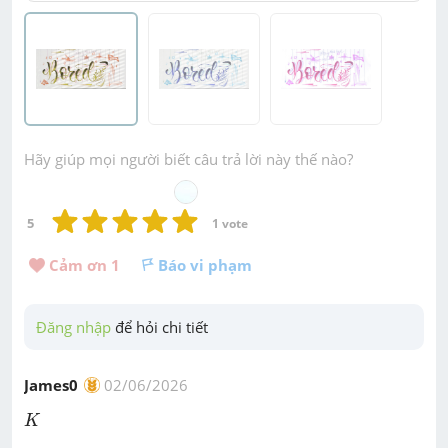
Hãy giúp mọi người biết câu trả lời này thế nào?
5
1
 vote
Cảm ơn 
1
Báo vi phạm
Đăng nhập
 để hỏi chi tiết
James0
02/06/2026
K
K