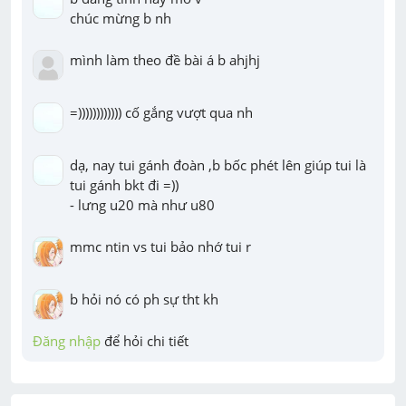
chúc mừng b nh
mình làm theo đề bài á b ahjhj
=)))))))))))) cố gắng vượt qua nh
dạ, nay tui gánh đoàn ,b bốc phét lên giúp tui là 
tui gánh bkt đi =))

- lưng u20 mà như u80
mmc ntin vs tui bảo nhớ tui r
b hỏi nó có ph sự tht kh
Đăng nhập
 để hỏi chi tiết