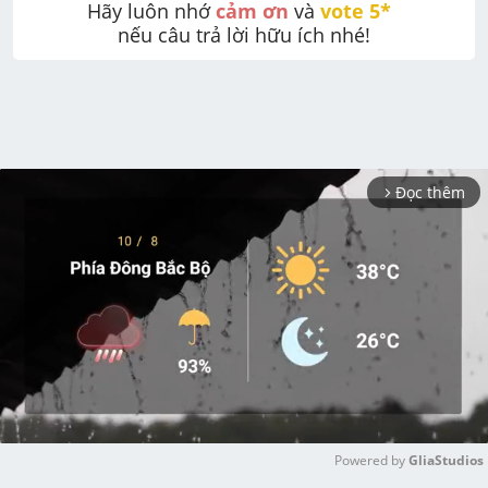
Hãy luôn nhớ 
cảm ơn
 và 
vote 5* 
nếu câu trả lời hữu ích nhé!
Đọc thêm
arrow_forward_ios
Powered by 
GliaStudios