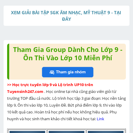
M
u
XEM GIẢI BÀI TẬP SGK ÂM NHẠC, MỸ THUẬT 9 - TẠI 
t
ĐÂY
e
Tham Gia Group Dành Cho Lớp 9 -
Ôn Thi Vào Lớp 10 Miễn Phí
>> Học trực tuyến lớp 9 và Lộ trình UP10 trên 
Tuyensinh247.com 
. Học online tại nhà cũng giáo viên giỏi từ 
trường TOP đầu cả nước. Lộ trình học tập 3 giai đoạn: Học nền tảng 
lớp 9, Ôn thi vào lớp 10, Luyện Đề. Bứt phá điểm lớp 9, thi vào lớp 
10 kết quả cao. Hoàn trả học phí nếu học không hiệu quả. Phụ 
huynh và học sinh tham khảo chi tiết khoá học tại: 
Link 