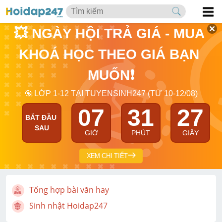
💥 NGÀY HỘI TRẢ GIÁ - MUA 
KHOÁ HỌC THEO GIÁ BẠN 
MUỐN❗
🎯 LỚP 1-12 TẠI TUYENSINH247 (TỪ 10-12/08)
07
31
26
BẮT ĐẦU 
SAU
GIỜ
PHÚT
GIÂY
XEM CHI TIẾT
Tổng hợp bài văn hay
Sinh nhật Hoidap247