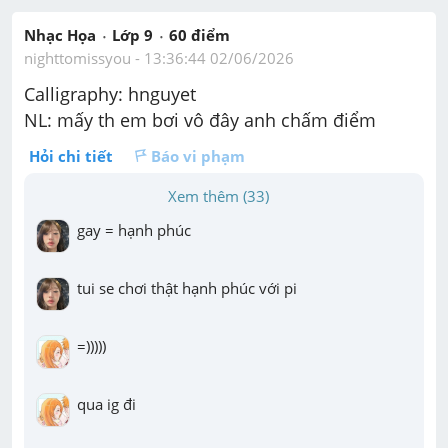
Nhạc Họa
Lớp 9
60
 điểm 
nighttomissyou
 - 
13:36:44 02/06/2026
Calligraphy: hnguyet 
NL: mấy th em bơi vô đây anh chấm điểm
Hỏi chi tiết
Báo vi phạm
Xem thêm (33)
gay = hạnh phúc
tui se chơi thật hạnh phúc với pi
=)))))
qua ig đi