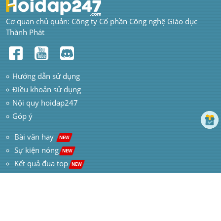
Cơ quan chủ quản: Công ty Cổ phần Công nghệ Giáo dục 
Thành Phát
Hướng dẫn sử dụng
Điều khoản sử dụng
Nội quy hoidap247
Góp ý
 Bài văn hay  
NEW
Sự kiện nóng
NEW
Kết quả đua top
NEW
Thông báo 
NEW
Inbox: m.me/hoidap247online
Trụ sở: Tầng 7, Tòa Intracom, số 82 Dịch Vọng Hậu, Cầu 