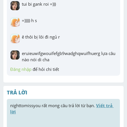
tui bi gank roi =)))
=))))) h s
ê thôi bị lôi đi ngủ r
eruieuwifgwouifefgb9wadghqwuifhuerg lựa câu 
nào nói di cha
Đăng nhập
 để hỏi chi tiết
TRẢ LỜI
nighttomissyou
 rất mong câu trả lời từ bạn. 
Viết trả 
lời