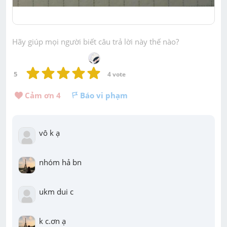
Hãy giúp mọi người biết câu trả lời này thế nào?
5
4
 vote
Cảm ơn 
4
Báo vi phạm
vô k ạ
nhóm hả bn
ukm dui c
k c.ơn ạ