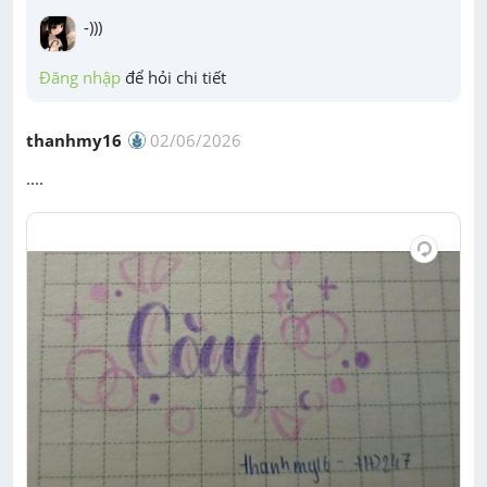
-)))
Đăng nhập
 để hỏi chi tiết
thanhmy16
02/06/2026
....