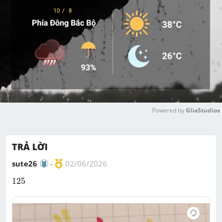
Powered by 
GliaStudios
M
u
TRẢ LỜI
t
e
sute26
02/06/2026
125
125