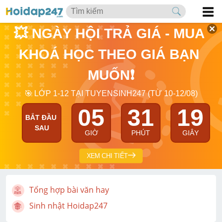
💥 NGÀY HỘI TRẢ GIÁ - MUA 
KHOÁ HỌC THEO GIÁ BẠN 
MUỐN❗
🎯 LỚP 1-12 TẠI TUYENSINH247 (TỪ 10-12/08)
05
31
18
BẮT ĐẦU 
SAU
GIỜ
PHÚT
GIÂY
XEM CHI TIẾT
Tổng hợp bài văn hay
Sinh nhật Hoidap247