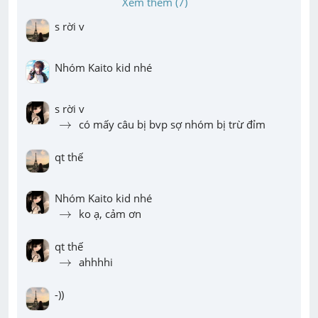
Xem thêm (7)
s rời v
Nhóm Kaito kid nhé
→
→
 có mấy câu bị bvp sợ nhóm bị trừ đỉm
qt thế
→
→
 ko ạ, cảm ơn
→
→
 ahhhhi
-))