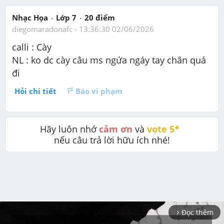
Nhạc Họa
Lớp 7
20
 điểm 
diegomaradonafc
 - 
13:36:30 02/06/2026
calli : Cày
NL : ko dc cày câu ms ngứa ngáy tay chân quá 
đi 
Hỏi chi tiết
Báo vi phạm
Hãy luôn nhớ 
cảm ơn
 và 
vote 5* 
nếu câu trả lời hữu ích nhé!
Đọc thêm
arrow_forward_ios