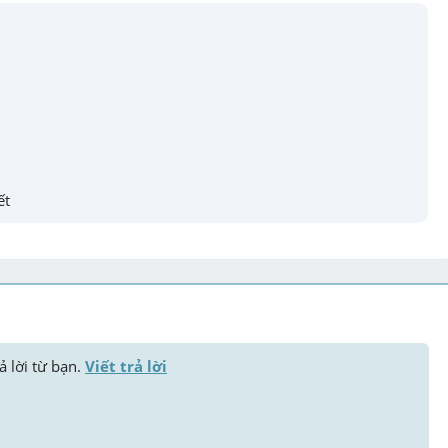
ết
ả lời từ bạn. 
Viết trả lời