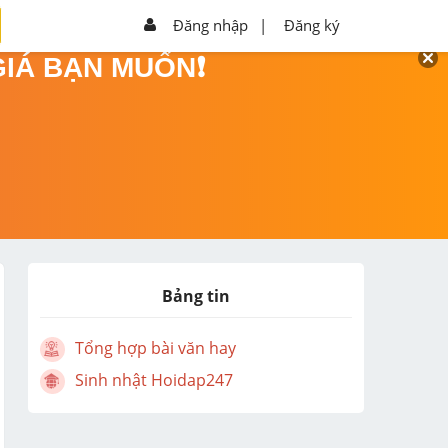
Đăng nhập
|
Đăng ký
GIÁ BẠN MUỐN❗
Bảng tin
Tổng hợp bài văn hay
Sinh nhật Hoidap247