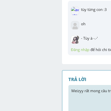
tùy từng con :3
oh
- Tùy à -.-'
Đăng nhập
 để hỏi chi ti
TRẢ LỜI
Meizyy
 rất mong câu tr