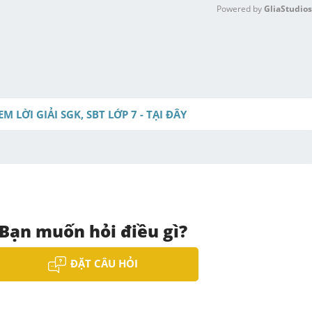
Powered by 
GliaStudios
M
u
t
e
EM LỜI GIẢI SGK, SBT LỚP 7 - TẠI ĐÂY
Bạn muốn hỏi điều gì?
ĐẶT CÂU HỎI