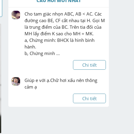
CÂU HỎI MỚI NHẤT
Cho tam giác nhọn ABC, AB < AC. Các 
đường cao BE, CF cắt nhau tại H. Gọi M 
là trung điểm của BC. Trên tia đối của 
MH lấy điểm K sao cho MH = MK.

a, Chứng minh: BHCK là hình bình 
hành.

b, Chứng minh ...
Chi tiết
Giúp e với ạ.Chữ hơi xấu nên thông 
cảm ạ
Chi tiết
Monggg dccc giúppp câuuu nàyyy ạaa
Chi tiết