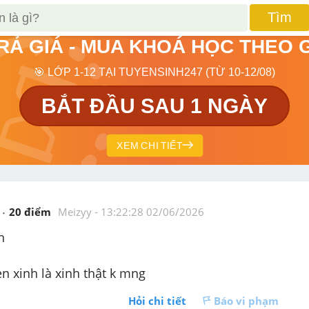
Tìm
TRẢ GIÁ - MUA KHOÁ HỌC THEO 
🎯 LỚP 1-12 TẠI TUYENSINH247 (TỪ 10-12/08)
BẮT ĐẦU SAU 1 NGÀY
XEM CHI TIẾT
20
 điểm 
Meizyy
 - 
13:22:28 02/06/2026
h
n xinh là xinh thật k mng
Hỏi chi tiết
Báo vi phạm