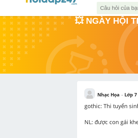
💥 NGÀY HỘI 
Nhạc Họa
Lớp 7
gothic: Thi tuyển sin
NL: được con gái khe