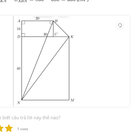
K
N
A
B
N
biết câu trả lời này thế nào?
1
 vote