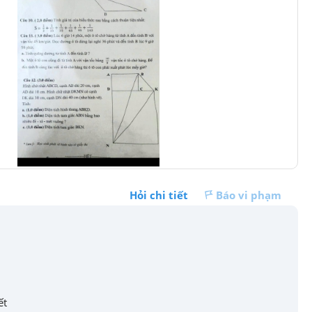
Hỏi chi tiết
Báo vi phạm
ết