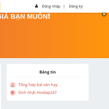
Đăng nhập
|
Đăng ký
GIÁ BẠN MUỐN❗
Bảng tin
Tổng hợp bài văn hay
Sinh nhật Hoidap247