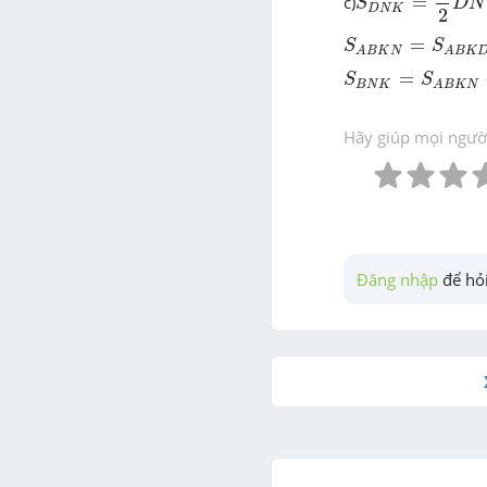
c)
=
S
D
N
D
N
K
2
S
A
B
K
N
=
S
A
B
K
D
=
S
S
A
B
K
N
A
B
K
S
B
N
K
=
S
A
B
K
N
-
S
=
S
S
B
N
K
A
B
K
N
Hãy giúp mọi người 
Đăng nhập
 để hỏi