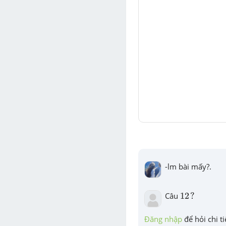
-lm bài mấy?.
12
?
Câu 
12
?
Đăng nhập
 để hỏi chi ti