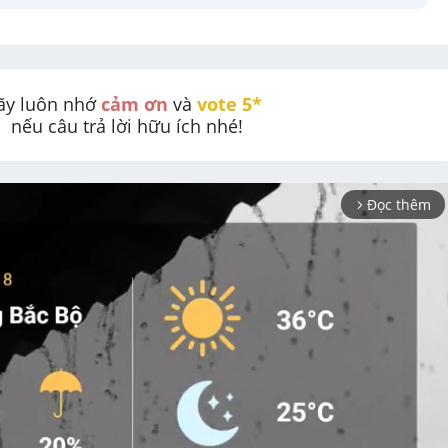
ãy luôn nhớ 
cảm ơn
 và 
vote 5* 
nếu câu trả lời hữu ích nhé!
Đọc thêm
arrow_forward_ios