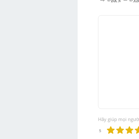
B
K
N
A
B
Hãy giúp mọi người 
5