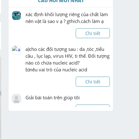
CÂU HỎI MỚI NHẤT
xác định khối lượng riêng của chất làm 
nên vật là sao v ạ ? gthich.cách làm ạ
Chi tiết
a)cho các đối tượng sau : da ,tóc ,tiểu 
cầu , lục lạp, virus HIV, ti thể. Đối tượng 
nào có chứa nucleic acid?

b)nêu vai trò của nucleic acid
Chi tiết
Giải bài toán trên giúp tôi
Chi tiết
cho tam giác ABC lấy M là trung điểm 
của AC từ M kẻ ME song song với BC , 
MF song song với AB a) chứng minh 