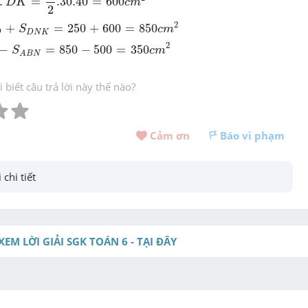
.
=
.30
.40
=
600
D
K
c
m
2
+
S
D
N
K
=
250
+
600
=
850
c
m
2
2
+
=
250
+
600
=
850
S
c
m
D
N
K
D
A
B
N
=
850
-
500
=
350
c
m
2
2
−
=
850
−
500
=
350
S
c
m
A
B
N
biết câu trả lời này thế nào?
Cảm ơn 
Báo vi phạm
 chi tiết
XEM LỜI GIẢI SGK TOÁN 6 - TẠI ĐÂY