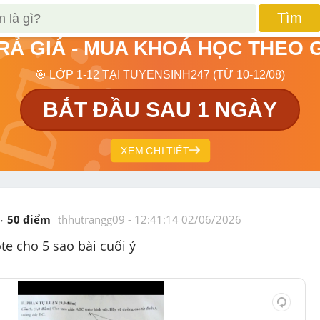
Tìm
TRẢ GIÁ - MUA KHOÁ HỌC THEO 
🎯 LỚP 1-12 TẠI TUYENSINH247 (TỪ 10-12/08)
BẮT ĐẦU SAU 1 NGÀY
XEM CHI TIẾT
50
 điểm 
thhutrangg09
 - 
12:41:14 02/06/2026
te cho 5 sao bài cuối ý