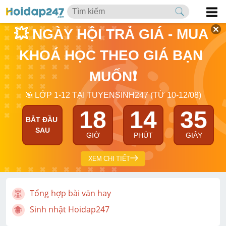
💥 NGÀY HỘI TRẢ GIÁ - MUA 
KHOÁ HỌC THEO GIÁ BẠN 
MUỐN❗
🎯 LỚP 1-12 TẠI TUYENSINH247 (TỪ 10-12/08)
18
14
34
BẮT ĐẦU 
SAU
GIỜ
PHÚT
GIÂY
XEM CHI TIẾT
Tổng hợp bài văn hay
Sinh nhật Hoidap247