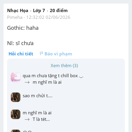
Nhạc Họa
Lớp 7
20
 điểm 
Pimeha
 - 
12:32:02 02/06/2026
Gothic: haha
Nl: sĩ chưa
Hỏi chi tiết
Báo vi phạm
Xem thêm (3)
→
→
 m nghĩ m là ai
sao m chửi t....
→
→
 T là tét...