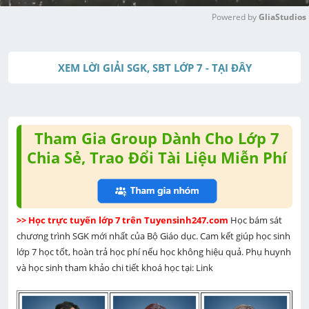
Powered by 
GliaStudios
M
u
XEM LỜI GIẢI SGK, SBT LỚP 7 - TẠI ĐÂY
t
e
Tham Gia Group Dành Cho Lớp 7
Chia Sẻ, Trao Đổi Tài Liệu Miễn Phí
>> Học trực tuyến lớp 7 trên Tuyensinh247.com 
Học bám sát 
chương trình SGK mới nhất của Bộ Giáo dục. Cam kết giúp học sinh 
lớp 7 học tốt, hoàn trả học phí nếu học không hiệu quả. Phụ huynh 
và học sinh tham khảo chi tiết khoá học tại: Link 