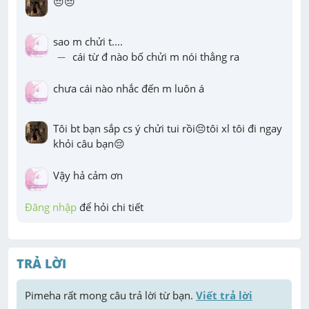
😔😔
-
−
 cái từ đ nào bố chửi m nói thẳng ra
chưa cái nào nhắc đến m luôn á
Tôi bt bạn sắp cs ý chửi tui rồi😔tôi xl tôi đi ngay 
khỏi câu bạn😔
Vậy hả cảm ơn
Đăng nhập
 để hỏi chi tiết
TRẢ LỜI
Pimeha
 rất mong câu trả lời từ bạn. 
Viết trả lời