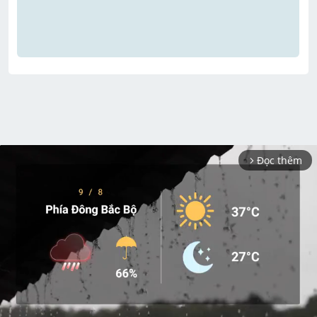
Đọc thêm
arrow_forward_ios