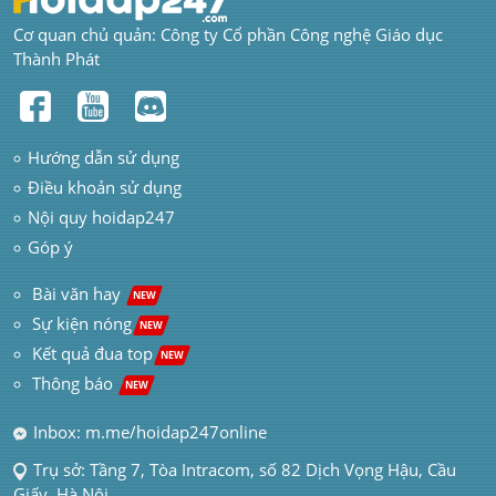
Cơ quan chủ quản: Công ty Cổ phần Công nghệ Giáo dục 
Thành Phát
Hướng dẫn sử dụng
Điều khoản sử dụng
Nội quy hoidap247
Góp ý
 Bài văn hay  
NEW
Sự kiện nóng
NEW
Kết quả đua top
NEW
Thông báo 
NEW
Inbox: m.me/hoidap247online
Trụ sở: Tầng 7, Tòa Intracom, số 82 Dịch Vọng Hậu, Cầu 
Giấy, Hà Nội.