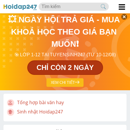
💥 NGÀY HỘI TRẢ GIÁ - MUA 
KHOÁ HỌC THEO GIÁ BẠN 
MUỐN❗
🎯 LỚP 1-12 TẠI TUYENSINH247 (TỪ 10-12/08)
CHỈ CÒN 2 NGÀY
XEM CHI TIẾT
Tổng hợp bài văn hay
Sinh nhật Hoidap247