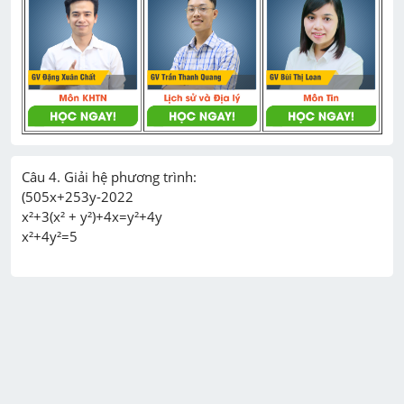
Câu 4. Giải hệ phương trình:

(505x+253y-2022

x²+3(x² + y²)+4x=y²+4y
