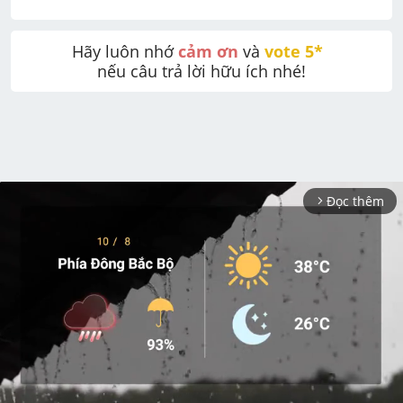
Hãy luôn nhớ 
cảm ơn
 và 
vote 5* 
nếu câu trả lời hữu ích nhé!
Đọc thêm
arrow_forward_ios