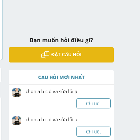
Bạn muốn hỏi điều gì?
ĐẶT CÂU HỎI
CÂU HỎI MỚI NHẤT
chọn a b c d và sửa lỗi ạ
Chi tiết
chọn a b c d và sửa lỗi ạ
Chi tiết