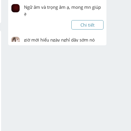
Ngữ âm và trọng âm ạ, mong mn giúp 
ạ
Chi tiết
giờ mới hiểu ngày nghỉ dậy sớm nó 
buồn ngủ j đâu ko á
Chi tiết
Bài 1: Cho tam giác ABC vuông tại A có 
AB < AC đường cao AH và trung tuyến 
AB. Gọi D, E lần lượt là hình chiếu của E 
trên AB, AC. O là giao điểm của AE và 
DF.

a) Chứng minh ADEF là hình chữ nhật

b) ...
Chi tiết