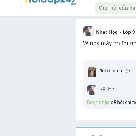
Nhạc Họa
Lớp 9
Winds:mấy bn fot n
đợi mình b =)0
Đợi j~~
Đăng nhập
 để hỏi chi ti