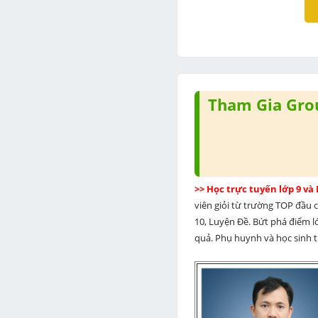
Tham Gia Grou
>> Học trực tuyến lớp 9 và
viên giỏi từ trường TOP đầu cả
10, Luyện Đề. Bứt phá điểm lớ
quả. Phụ huynh và học sinh th