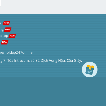
AE vuông góc với BD , CF vuông góc với 
BD (E,F thuộc BD) . AE kéo dài cắt CD 
tại H . CF kéo dài cắt AB tại K . Chứng 
minh :

y  
NEW
a) Tứ giác AECF là hình bình hành

ng
NEW
B)AHCK ...
a top
NEW
Chi tiết
 
NEW
me/hoidap247online
ng 7, Tòa Intracom, số 82 Dịch Vọng Hậu, Cầu Giấy, 