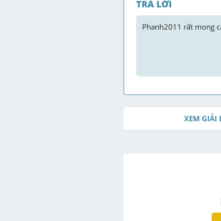
TRẢ LỜI
Phanh2011
 rất mong câ
XEM GIẢI 