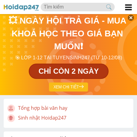
💥 NGÀY HỘI TRẢ GIÁ - MUA 
KHOÁ HỌC THEO GIÁ BẠN 
MUỐN❗
🎯 LỚP 1-12 TẠI TUYENSINH247 (TỪ 10-12/08)
CHỈ CÒN 2 NGÀY
XEM CHI TIẾT
Tổng hợp bài văn hay
Sinh nhật Hoidap247