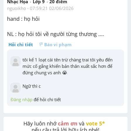
Nhạc Họa
Lớp 9
20
 điểm 
nguoikho
 - 
07:59:21 02/06/2026
hand : họ hỏi
NL : họ hỏi tôi về người từng thương ....
Hỏi chi tiết
Báo vi phạm
tôi kể 1 loạt cái tên trừ chàng trai tôi yêu đến 
mức cố gắng khiến bản thân xuất sắc hơn để 
đứng chung vs anh 😭
Ngữ thì c
Đăng nhập
 để hỏi chi tiết
Hãy luôn nhớ 
cảm ơn
 và 
vote 5* 
nếu câu trả lời hữu ích nhé!