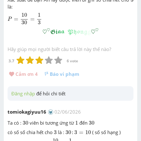
là:
P
=
10
30
=
1
3
10
1
=
=
P
30
3
♡
♡
𝕲
𝖎
𝖆
𝖆
𝕻
𝖍
𝖔
𝖓
𝖌
𝖌
♡
♡
♡
♡
♡
♡
G
i
a
a
P
h
o
n
g
g
Hãy giúp mọi người biết câu trả lời này thế nào?
3.7
6
 vote
Cảm ơn 
4
Báo vi phạm
Đăng nhập
 để hỏi chi tiết
tomiokagiyuu16
02/06/2026
30
1
30
Ta có :
30
viên bi tương ứng từ
1
đến
30
3
30
:
3
=
10
có số số chia hết cho
3
là :
30
:
3
=
10
( số số hạng )
10
30
=
1
3
10
1