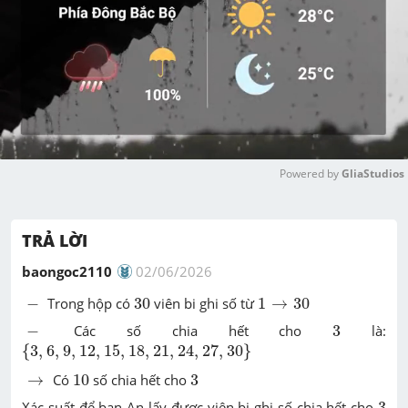
Powered by 
GliaStudios
M
u
TRẢ LỜI
t
e
baongoc2110
02/06/2026
30
1
→
30
-
−
Trong hộp có
30
viên bi ghi số từ
1
→
30
3
-
−
Các số chia hết cho
3
là:
{
3
,
6
,
9
,
12
,
15
,
18
,
21
,
24
,
27
,
30
}
{
3
,
6
,
9
,
12
,
15
,
18
,
21
,
24
,
27
,
30
}
10
3
→
→
Có
10
số chia hết cho
3
3
Xác suất để bạn An lấy được viên bi ghi số chia hết cho
3