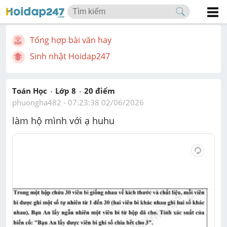
Tổng hợp bài văn hay
Sinh nhật Hoidap247
Toán Học
Lớp 8
20
 điểm 
phuongha482
 - 
07:23:38 02/06/2026
làm hộ mình với ạ huhu