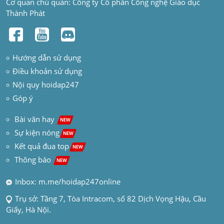
Cơ quan chủ quản: Công ty Cổ phần Công nghệ Giáo dục 
Thành Phát
Hướng dẫn sử dụng
Điều khoản sử dụng
Nội quy hoidap247
Góp ý
 Bài văn hay  
NEW
Sự kiện nóng
NEW
Kết quả đua top
NEW
Thông báo 
NEW
Inbox: m.me/hoidap247online
Trụ sở: Tầng 7, Tòa Intracom, số 82 Dịch Vọng Hậu, Cầu 
Giấy, Hà Nội.