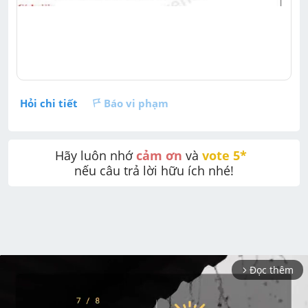
Hỏi chi tiết
Báo vi phạm
Hãy luôn nhớ 
cảm ơn
 và 
vote 5* 
nếu câu trả lời hữu ích nhé!
Đọc thêm
arrow_forward_ios