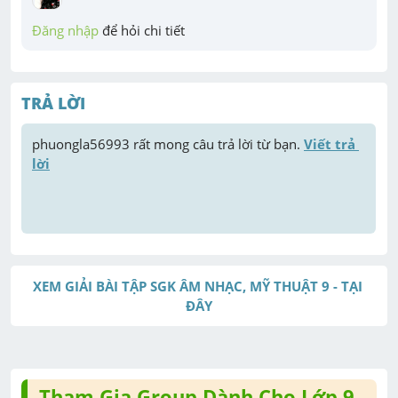
Đăng nhập
 để hỏi chi tiết
TRẢ LỜI
phuongla56993
 rất mong câu trả lời từ bạn. 
Viết trả 
lời
XEM GIẢI BÀI TẬP SGK ÂM NHẠC, MỸ THUẬT 9 - TẠI 
ĐÂY
Tham Gia Group Dành Cho Lớp 9 -