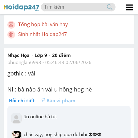
Tổng hợp bài văn hay
Sinh nhật Hoidap247
Nhạc Họa
Lớp 9
20
 điểm 
phuongla56993
 - 
05:46:43 02/06/2026
gothic : vải
Nl : bà nào ăn vải u hồng hog nè
Hỏi chi tiết
Báo vi phạm
ăn online hả tút
chắc vậy, hog ship qua đc hihi 👽👽👽