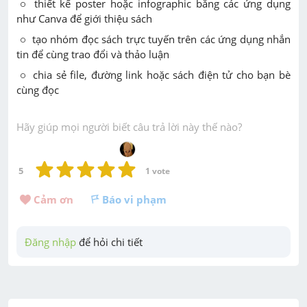
∘
∘
thiết kế poster hoặc infographic bằng các ứng dụng
như
Canva
để giới thiệu sách
∘
∘
tạo nhóm đọc sách trực tuyến trên các ứng dụng nhắn
tin để cùng trao đổi và thảo luận
∘
∘
chia sẻ file, đường link hoặc sách điện tử cho bạn bè
cùng đọc
Hãy giúp mọi người biết câu trả lời này thế nào?
5
1
 vote
Cảm ơn 
Báo vi phạm
Đăng nhập
 để hỏi chi tiết