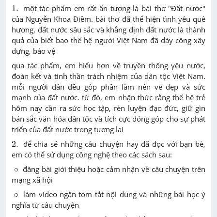
1
.
1
.
một tác phẩm em rất ấn tượng là bài thơ
"Đất nước"
của
Nguyễn Khoa Điềm
. bài thơ đã thể hiện tình yêu quê
hương, đất nước sâu sắc và khẳng định đất nước là thành
quả của biết bao thế hệ người Việt Nam đã dày công xây
dựng, bảo vệ
qua tác phẩm, em hiểu hơn về truyền thống yêu nước,
đoàn kết và tinh thần trách nhiệm của dân tộc Việt Nam.
mỗi người dân đều góp phần làm nên vẻ đẹp và sức
mạnh của đất nước. từ đó, em nhận thức rằng thế hệ trẻ
hôm nay cần ra sức học tập, rèn luyện đạo đức, giữ gìn
bản sắc văn hóa dân tộc và tích cực đóng góp cho sự phát
triển của đất nước trong tương lai
2
.
2
.
để chia sẻ những câu chuyện hay đã đọc với bạn bè,
em có thể sử dụng công nghệ theo các sách sau:
∘
∘
đăng bài giới thiệu hoặc cảm nhận về câu chuyện trên
mạng xã hội
∘
∘
làm video ngắn tóm tắt nội dung và những bài học ý
nghĩa từ câu chuyện