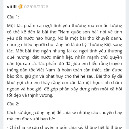
e
viilll
02/06/2026
Câu 1:
Một tác phẩm ca ngợi tình yêu thương mà em ấn tượng
có thể kể đến là bài thơ "Nam quốc sơn hà" nói về tình
yêu đất nước hào hùng. Nó là một bài thơ khuyết danh,
nhưng nhiều người cho rằng nó là do Lý Thường Kiệt sáng
tác. Một bài thơ ngắn nhưng lại ca ngợi tình yêu thương
quê hương, đất nước mãnh liệt, nhấn mạnh chủ quyền
dân tộc cao cả. Tác phẩm đó đã giúp em hiểu rằng truyền
thống dân tộc Việt Nam là hoàn toàn cần thiết, cần được
bảo tồn, giữ gìn và phát huy cho thế hệ sau. Bài thơ ấy đã
khơi gợi cho em thấy rằng em cần là một học sinh chăm
ngoan và học giỏi để góp phần xây dựng nên một xã hội
tốt đẹp và thịnh vượng.
Câu 2:
Cách sử dụng công nghệ để chia sẻ những câu chuyện hay
mà em đọc vưới bạn bè:
- Chỉ chia sẽ câu chuyện muốn chia sẻ, không tiết lộ thông