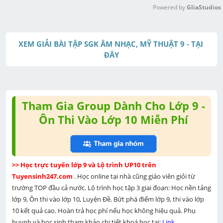
Powered by 
GliaStudios
M
u
XEM GIẢI BÀI TẬP SGK ÂM NHẠC, MỸ THUẬT 9 - TẠI 
t
ĐÂY
e
Tham Gia Group Dành Cho Lớp 9 -
Ôn Thi Vào Lớp 10 Miễn Phí
>> Học trực tuyến lớp 9 và Lộ trình UP10 trên 
Tuyensinh247.com 
. Học online tại nhà cũng giáo viên giỏi từ 
trường TOP đầu cả nước. Lộ trình học tập 3 giai đoạn: Học nền tảng 
lớp 9, Ôn thi vào lớp 10, Luyện Đề. Bứt phá điểm lớp 9, thi vào lớp 
10 kết quả cao. Hoàn trả học phí nếu học không hiệu quả. Phụ 
huynh và học sinh tham khảo chi tiết khoá học tại: 
Link 