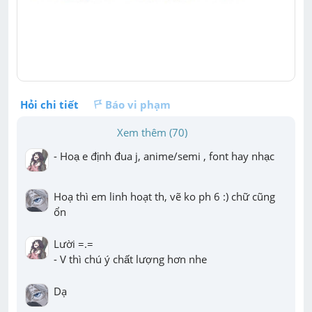
Hỏi chi tiết
Báo vi phạm
Xem thêm (70)
- Hoạ e định đua j, anime/semi , font hay nhạc
Hoạ thì em linh hoạt th, vẽ ko ph 6 :) chữ cũng 
ổn
Lười =.=

- V thì chú ý chất lượng hơn nhe
Dạ