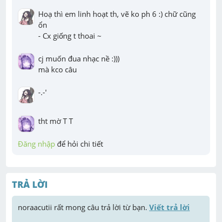
Hoạ thì em linh hoạt th, vẽ ko ph 6 :) chữ cũng 
ổn

- Cx giống t thoai ~
cj muốn đua nhạc nề :))) 

mà kco câu
-.-'
tht mờ T T
Đăng nhập
 để hỏi chi tiết
TRẢ LỜI
noraacutii
 rất mong câu trả lời từ bạn. 
Viết trả lời