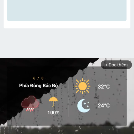
Đọc thêm
arrow_forward_ios