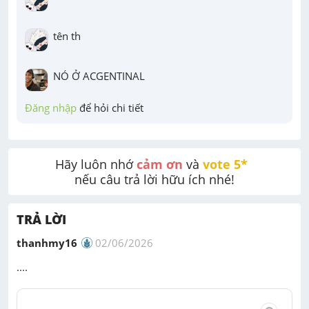
tên th
NÓ Ở ACGENTINAL
Đăng nhập
 để hỏi chi tiết
Hãy luôn nhớ 
cảm ơn
 và 
vote 5* 
nếu câu trả lời hữu ích nhé!
TRẢ LỜI
thanhmy16
02/06/2026
....