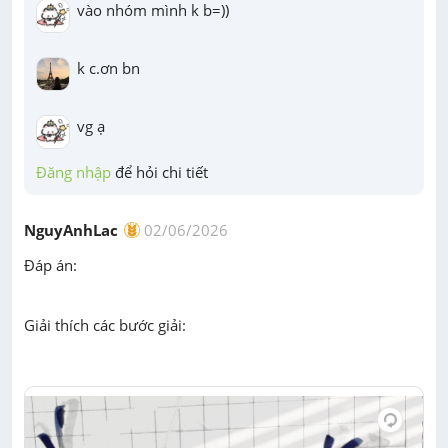
vào nhóm mình k b=))
k c.ơn bn
vg ạ
Đăng nhập
 để hỏi chi tiết
NguyAnhLac
02/06/2026
Đáp án:
Giải thích các bước giải: