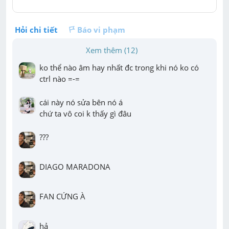
Hỏi chi tiết
Báo vi phạm
Xem thêm (12)
ko thể nào âm hay nhất đc trong khi nó ko có 
ctrl nào =-=
cái này nó sửa bên nó á

chứ ta vô coi k thấy gì đâu
???
DIAGO MARADONA
FAN CỨNG À
hả