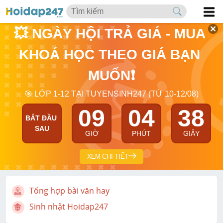
💥 NGÀY HỘI TRẢ GIÁ - MUA 
KHOÁ HỌC THEO GIÁ BẠN 
MUỐN❗
🎯 LỚP 1-12 TẠI TUYENSINH247 (TỪ 10-12/08)
09
04
38
BẮT ĐẦU 
SAU
GIỜ
PHÚT
GIÂY
XEM CHI TIẾT
Tổng hợp bài văn hay
Sinh nhật Hoidap247