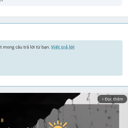
ất mong câu trả lời từ bạn. 
Viết trả lời
Đọc thêm
arrow_forward_ios