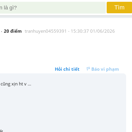
Tìm
20
 điểm 
tranhuyen04559391
 - 
15:30:37 01/06/2026
Hỏi chi tiết
Báo vi phạm
ũng xịn ht v ...
ết