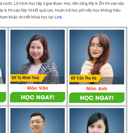
 nước. Lộ trình học tập 3 giai đoạn: Học nền tảng lớp 9, Ôn thi vào lớp 
p 9, thi vào lớp 10 kết quả cao. Hoàn trả học phí nếu học không hiệu 
am khảo chi tiết khoá học tại: 
Link 