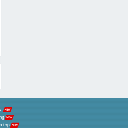
y  
NEW
ng
NEW
a top
NEW