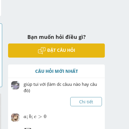
Bạn muốn hỏi điều gì?
ĐẶT CÂU HỎI
CÂU HỎI MỚI NHẤT
giúp tui với (làm dc câuu nào hay câu 
đó)
Chi tiết
a
;
b
;
c
>
0
;
;
>
0
a
b
c
∑
a
b
=
1