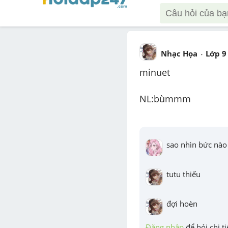
Nhạc Họa
Lớp 9
minuet 
NL:bùmmm 
sao nhìn bức nào c
tutu thiếu
đợi hoèn
Đăng nhập
 để hỏi chi ti