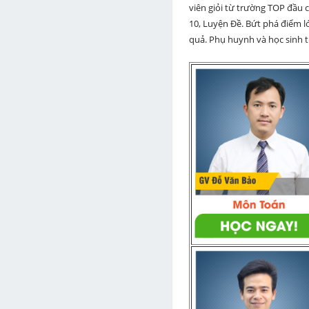
viên giỏi từ trường TOP đầu cả
10, Luyện Đề. Bứt phá điểm lớ
quả. Phụ huynh và học sinh th