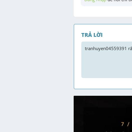
TRẢ LỜI
tranhuyen04559391
 r