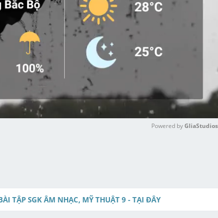
Powered by 
GliaStudios
M
u
t
e
BÀI TẬP SGK ÂM NHẠC, MỸ THUẬT 9 - TẠI ĐÂY