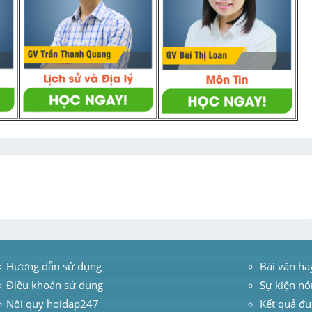
Hướng dẫn sử dụng
 Bài văn ha
Điều khoản sử dụng
Sự kiện nó
Nội quy hoidap247
Kết quả đu