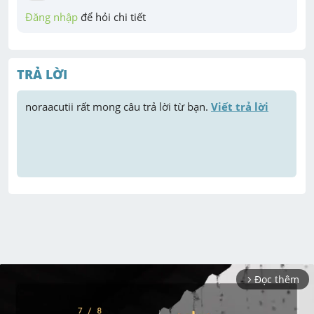
Đăng nhập
 để hỏi chi tiết
TRẢ LỜI
noraacutii
 rất mong câu trả lời từ bạn. 
Viết trả lời
Đọc thêm
arrow_forward_ios