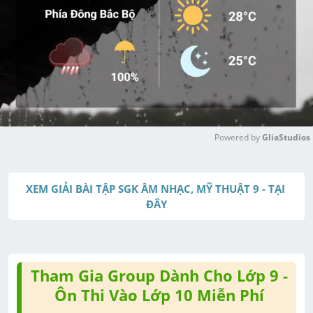
Powered by 
GliaStudios
M
u
XEM GIẢI BÀI TẬP SGK ÂM NHẠC, MỸ THUẬT 9 - TẠI 
t
ĐÂY
e
Tham Gia Group Dành Cho Lớp 9 -
Ôn Thi Vào Lớp 10 Miễn Phí