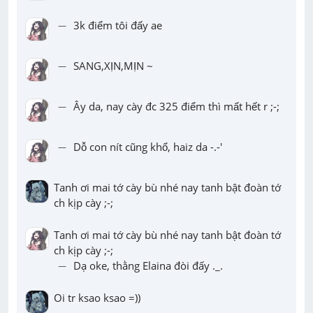
-
−
 3k điểm tôi đấy ae
-
−
 SANG,XỊN,MỊN ~
-
−
 Ây da, nay cày đc 325 điểm thì mất hết r ;-;
-
−
 Dỗ con nít cũng khổ, haiz da -.-'
Tanh ơi mai tớ cày bù nhé nay tanh bật đoàn tớ 
ch kịp cày ;-;
Tanh ơi mai tớ cày bù nhé nay tanh bật đoàn tớ 
-
−
 Dạ oke, thằng Elaina đòi đấy ._.
Oi tr ksao ksao =))