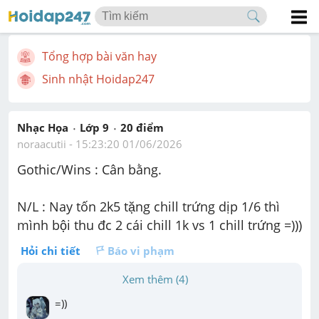
Tổng hợp bài văn hay
Sinh nhật Hoidap247
Nhạc Họa
Lớp 9
20
 điểm 
noraacutii
 - 
15:23:20 01/06/2026
Gothic/Wins : Cân bằng.
N/L : Nay tốn 2k5 tặng chill trứng dịp 1/6 thì 
mình bội thu đc 2 cái chill 1k vs 1 chill trứng =)))
Hỏi chi tiết
Báo vi phạm
Xem thêm (4)
=))