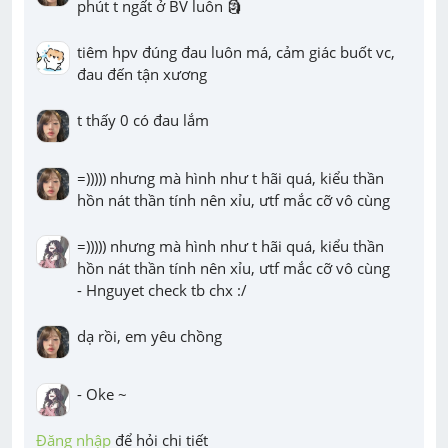
phút t ngất ở BV luôn 🗿
tiêm hpv đúng đau luôn má, cảm giác buốt vc, 
đau đến tận xương
t thấy 0 có đau lắm
=))))) nhưng mà hình như t hãi quá, kiểu thần 
hồn nát thần tính nên xỉu, ưtf mắc cỡ vô cùng
=))))) nhưng mà hình như t hãi quá, kiểu thần 
hồn nát thần tính nên xỉu, ưtf mắc cỡ vô cùng

- Hnguyet check tb chx :/
dạ rồi, em yêu chồng
- Oke ~
Đăng nhập
 để hỏi chi tiết