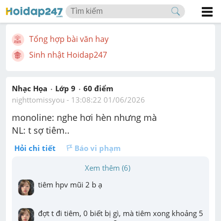
Tổng hợp bài văn hay
Sinh nhật Hoidap247
Nhạc Họa
Lớp 9
60
 điểm 
nighttomissyou
 - 
13:08:22 01/06/2026
monoline: nghe hơi hèn nhưng mà 
NL: t sợ tiêm..
Hỏi chi tiết
Báo vi phạm
Xem thêm (6)
tiêm hpv mũi 2 b ạ
đợt t đi tiêm, 0 biết bị gì, mà tiêm xong khoảng 5 