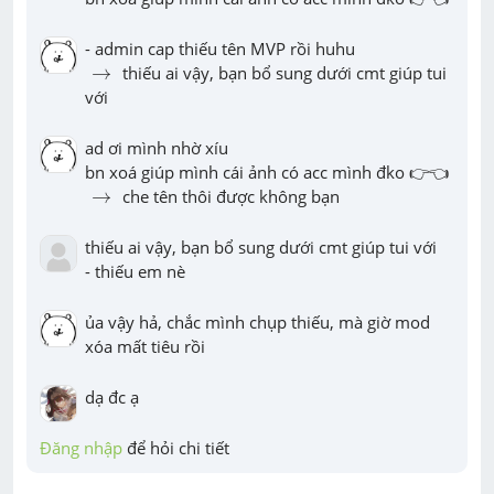
→
→
 thiếu ai vậy, bạn bổ sung dưới cmt giúp tui 
với
ad ơi mình nhờ xíu 

→
→
 che tên thôi được không bạn
thiếu ai vậy, bạn bổ sung dưới cmt giúp tui với

- thiếu em nè
ủa vậy hả, chắc mình chụp thiếu, mà giờ mod 
xóa mất tiêu rồi
dạ đc ạ
Đăng nhập
 để hỏi chi tiết