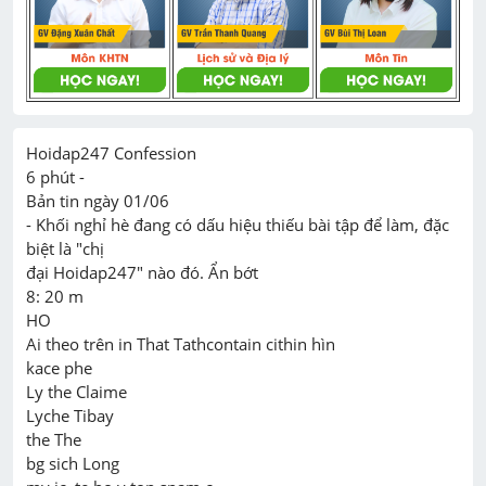
Hoidap247 Confession

6 phút -

Bản tin ngày 01/06

- Khối nghỉ hè đang có dấu hiệu thiếu bài tập để làm, đặc 
biệt là "chị

đại Hoidap247" nào đó. Ẩn bớt

8: 20 m

HO

Ai theo trên in That Tathcontain cithin hìn

kace phe

Ly the Claime

Lyche Tibay

the The

bg sich Long
