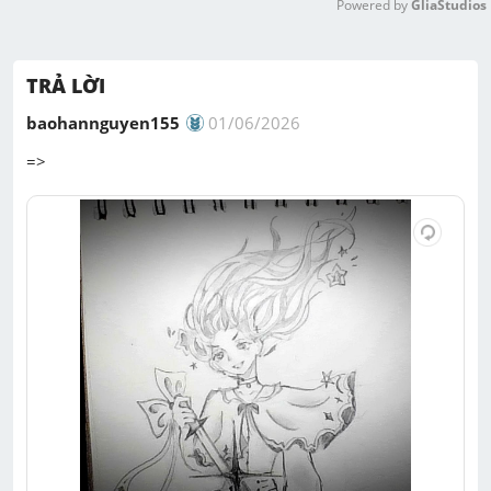
Powered by 
GliaStudios
M
u
TRẢ LỜI
t
e
baohannguyen155
01/06/2026
=>