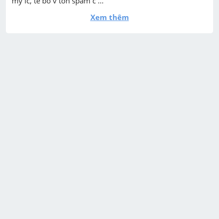
my ic, te bo v ton spam c ...
Xem thêm