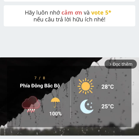
Hãy luôn nhớ 
cảm ơn
 và 
vote 5* 
nếu câu trả lời hữu ích nhé!
Đọc thêm
arrow_forward_ios