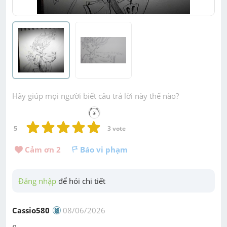
Hãy giúp mọi người biết câu trả lời này thế nào?
5
3
 vote
Cảm ơn 
2
Báo vi phạm
Đăng nhập
 để hỏi chi tiết
Cassio580
08/06/2026
8