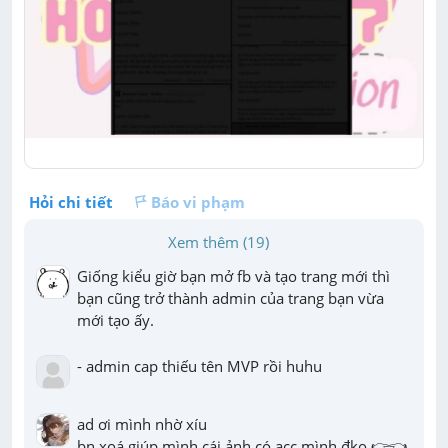
Hỏi chi tiết
Báo vi phạm
Xem thêm (19)
Giống kiểu giờ bạn mở fb và tạo trang mới thì 
bạn cũng trở thành admin của trang bạn vừa 
mới tạo ấy.
- admin cap thiếu tên MVP rồi huhu
ad ơi mình nhờ xíu 

bn xoá giúp mình cái ảnh có acc mình đko 👉👈