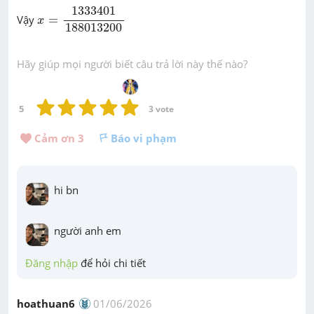
x
=
1333401
188013200
1333401
Vậy
=
x
188013200
Hãy giúp mọi người biết câu trả lời này thế nào?
5
3
 vote
Cảm ơn 
3
Báo vi phạm
hi bn
người anh em
Đăng nhập
 để hỏi chi tiết
hoathuan6
01/06/2026