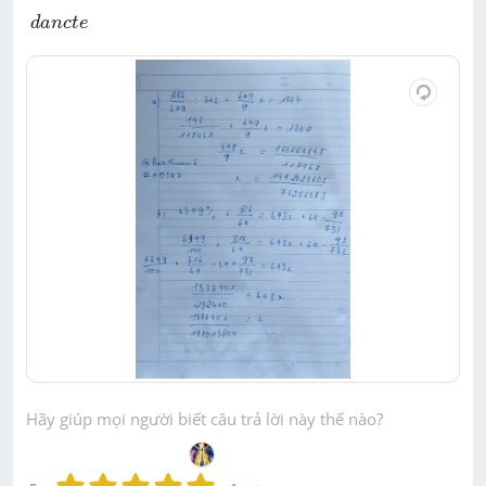
d
a
n
c
t
e
d
a
n
c
t
e
Hãy giúp mọi người biết câu trả lời này thế nào?