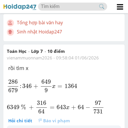
Tổng hợp bài văn hay
Sinh nhật Hoidap247
Toán Học
Lớp 7
10
 điểm 
vienammuonnam2026
 - 
09:58:04 01/06/2026
 rồi tìm x
286
679
:
346
+
649
9
x
=
1364
649
286
:
346
+
=
1364
x
679
9
6349
%
+
316
64
=
643
x
+
64
-
97
731
97
316
6349
%
+
=
643
+
64
−
x
64
731
Hỏi chi tiết
Báo vi phạm