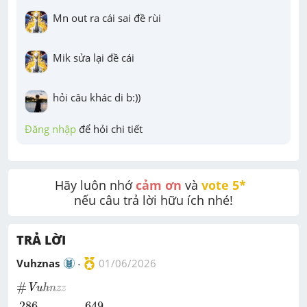
Mn out ra cái sai đề rùi
Mik sửa lại đề cái
hỏi câu khác di b:))
Đăng nhập
 để hỏi chi tiết
Hãy luôn nhớ 
cảm ơn
 và 
vote 5* 
nếu câu trả lời hữu ích nhé!
TRẢ LỜI
Vuhznas
01/06/2026
V
u
h
n
z
z
#
#
V
u
h
n
z
z
286
679
:
346
+
649
9
x
=
1364
649
286