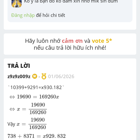
Ko ý là bạn đó ko dám xin nhờ mik sin dùm
Đăng nhập
 để hỏi chi tiết
Hãy luôn nhớ 
cảm ơn
 và 
vote 5* 
nếu câu trả lời hữu ích nhé!
TRẢ LỜI
z9z9z009z
01/06/2026
`
10399+9291=x930.182`
⇔
19690
=
169260
x
⇔
19690
=
169260
x
⇔
x
=
19690
169260
19690
⇔
=
x
169260
x
=
19690
169260
19690
Vậy
=
x
169260
738
+
8371
=
x
929
.
832
738
+
8371
=
929
.
832
x