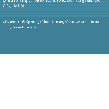
Trụ sở: Tầng 7, Tòa Intracom, số 82 Dịch Vọng Hậu, Cầu 
Giấy, Hà Nội.
Giấy phép thiết lập mạng xã hội trên mạng số 331/GP-BTTTT do Bộ 
Thông tin và Truyền thông.