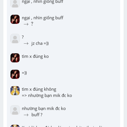
ngại , nhìn giống buff
→
?
→
?
→
→
 jz cha =))
tìm x đúng ko
=))
tìm x đúng không

=> nhường bạn mik đc ko
→
→
 buff ?