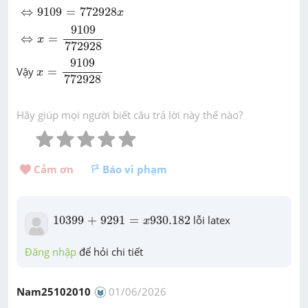
⇔
9109
=
772928
x
⇔
9109
=
772928
x
⇔
x
=
9109
772928
9109
⇔
=
x
772928
x
=
9109
772928
9109
Vậy
=
x
772928
Hãy giúp mọi người biết câu trả lời này thế nào?
Cảm ơn 
Báo vi phạm
10399
+
9291
=
x
930.182
10399
+
9291
=
930.182
 lỗi latex
x
Đăng nhập
 để hỏi chi tiết
Nam25102010
01/06/2026