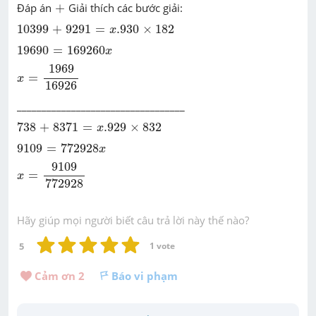
+
Đáp án
+
Giải thích các bước giải:
10399
+
9291
=
x
.930
×
182
10399
+
9291
=
.930
×
182
x
19690
=
169260
x
19690
=
169260
x
x
=
1969
16926
1969
=
x
16926
__________________________________
738
+
8371
=
x
.929
×
832
738
+
8371
=
.929
×
832
x
9109
=
772928
x
9109
=
772928
x
x
=
9109
772928
9109
=
x
772928
Hãy giúp mọi người biết câu trả lời này thế nào?
5
1
 vote
Cảm ơn 
2
Báo vi phạm