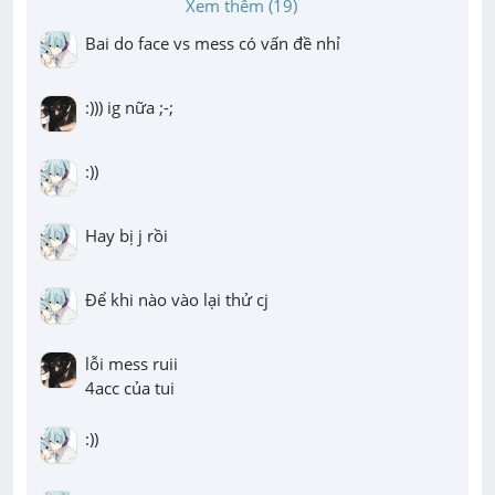
Xem thêm (19)
Bai do face vs mess có vấn đề nhỉ
:))) ig nữa ;-;
:))
Hay bị j rồi
Để khi nào vào lại thử cj
lỗi mess ruii

4acc của tui
:))