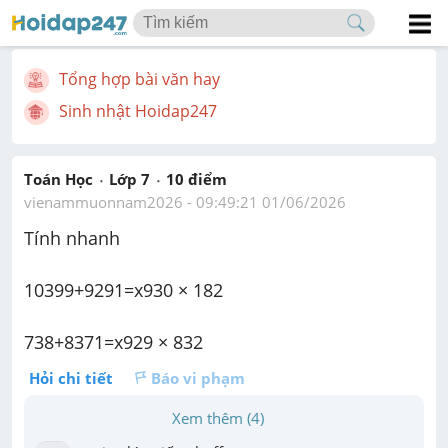
Tổng hợp bài văn hay
Sinh nhật Hoidap247
Toán Học
Lớp 7
10
 điểm 
vienammuonnam2026
 - 
09:49:21 01/06/2026
Tính nhanh 
10399+9291=x930 × 182
738+8371=x929 × 832
Hỏi chi tiết
Báo vi phạm
Xem thêm (4)