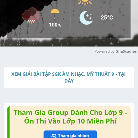
Powered by 
GliaStudios
M
u
XEM GIẢI BÀI TẬP SGK ÂM NHẠC, MỸ THUẬT 9 - TẠI 
t
ĐÂY
e
Tham Gia Group Dành Cho Lớp 9 -
Ôn Thi Vào Lớp 10 Miễn Phí