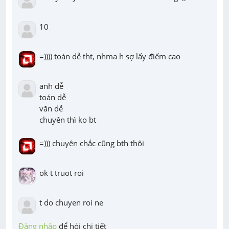
10
=)))) toán dễ tht, nhma h sợ lấy điểm cao
anh dễ

toán dễ

văn dễ

chuyên thì ko bt
=))) chuyên chắc cũng bth thôi
ok t truot roi
t do chuyen roi ne
Đăng nhập
 để hỏi chi tiết