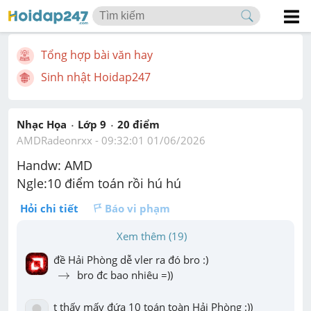
Tổng hợp bài văn hay
Sinh nhật Hoidap247
Nhạc Họa
Lớp 9
20
 điểm 
AMDRadeonrxx
 - 
09:32:01 01/06/2026
Handw: AMD
Ngle:10 điểm toán rồi hú hú
Hỏi chi tiết
Báo vi phạm
Xem thêm (19)
→
→
 bro đc bao nhiêu =))
t thấy mấy đứa 10 toán toàn Hải Phòng :))