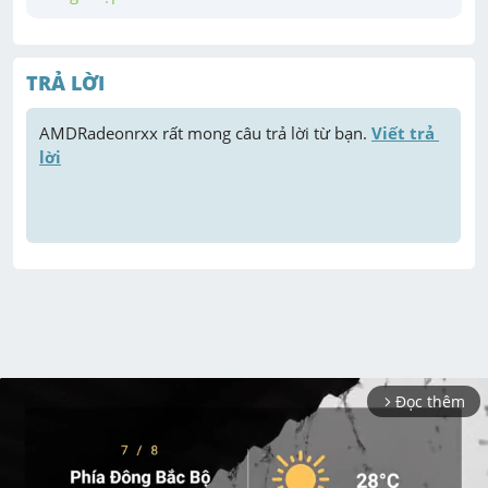
TRẢ LỜI
AMDRadeonrxx
 rất mong câu trả lời từ bạn. 
Viết trả 
lời
Đọc thêm
arrow_forward_ios