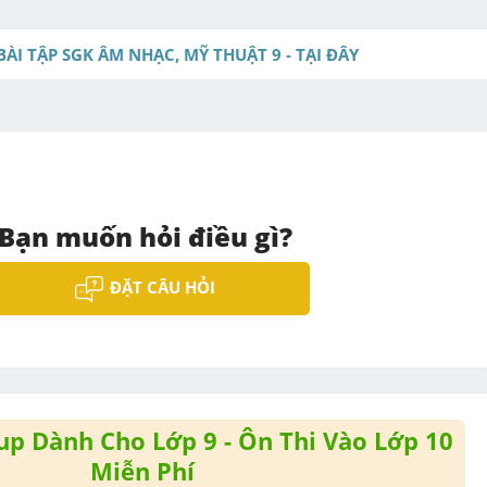
t
e
BÀI TẬP SGK ÂM NHẠC, MỸ THUẬT 9 - TẠI ĐÂY
Bạn muốn hỏi điều gì?
ĐẶT CÂU HỎI
p Dành Cho Lớp 9 - Ôn Thi Vào Lớp 10
Miễn Phí