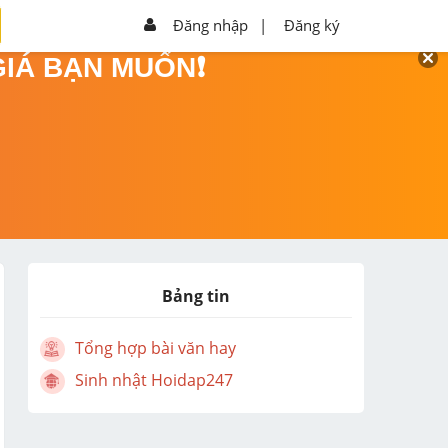
Đăng nhập
|
Đăng ký
GIÁ BẠN MUỐN❗
Bảng tin
Tổng hợp bài văn hay
Sinh nhật Hoidap247