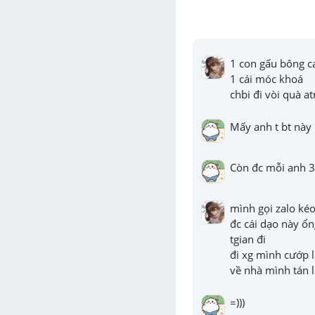
1 con gấu bông ca
1 cái móc khoá 

chbi đi vòi quà at
Mấy anh t bt này 
Còn đc mỗi anh 3 
mình gọi zalo kéo
đc cái dạo này ổ
tgian đi 

đi xg mình cướp l
về nhà mình tán 
=)))