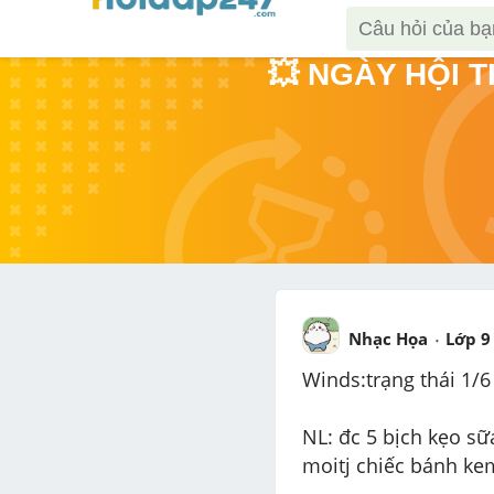
💥 NGÀY HỘI 
Nhạc Họa
Lớp 9
Winds:trạng thái 1/6
NL: đc 5 bịch kẹo sữ
moitj chiếc bánh ke