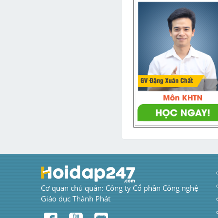
Cơ quan chủ quản: Công ty Cổ phần Công nghệ 
Giáo dục Thành Phát