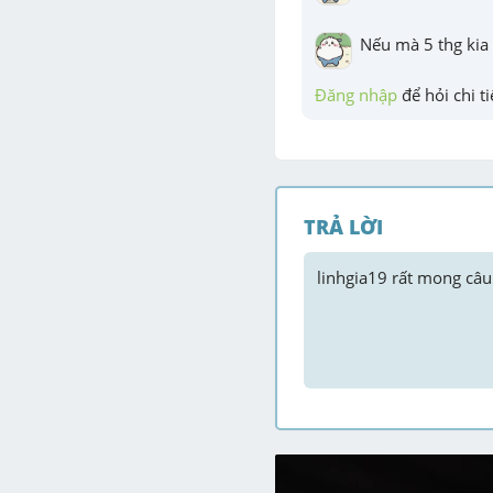
Nếu mà 5 thg kia k
Đăng nhập
 để hỏi chi ti
TRẢ LỜI
linhgia19
 rất mong câu 