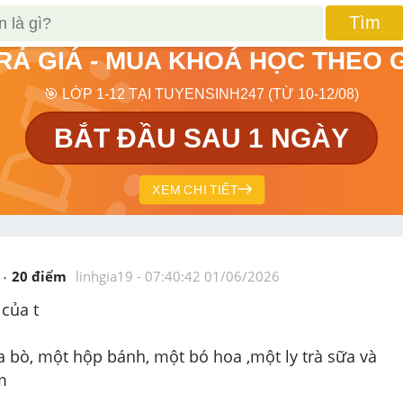
Tìm
TRẢ GIÁ - MUA KHOÁ HỌC THEO 
🎯 LỚP 1-12 TẠI TUYENSINH247 (TỪ 10-12/08)
BẮT ĐẦU SAU 1 NGÀY
XEM CHI TIẾT
20
 điểm 
linhgia19
 - 
07:40:42 01/06/2026
 của t
a bò, một hộp bánh, một bó hoa ,một ly trà sữa và 
m