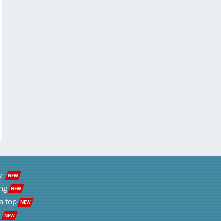
y  
NEW
ng
NEW
a top
NEW
 
NEW