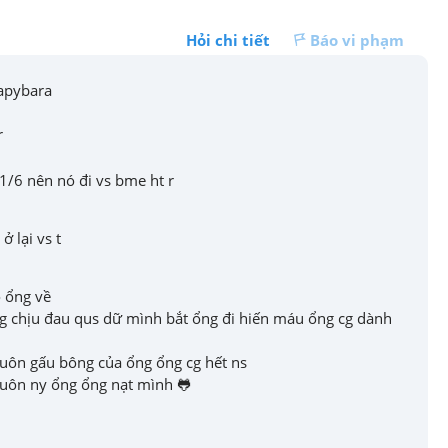
Hỏi chi tiết
Báo vi phạm
pybara 

r
1/6 nên nó đi vs bme ht r
ở lại vs t
 ổng về 

ng chịu đau qus dữ mình bắt ổng đi hiến máu ổng cg dành 
uôn gấu bông của ổng ổng cg hết ns 

luôn ny ổng ổng nạt mình 🐸