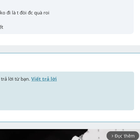
o đi là t đòi đc quà roi
ết
trả lời từ bạn. 
Viết trả lời
Đọc thêm
arrow_forward_ios