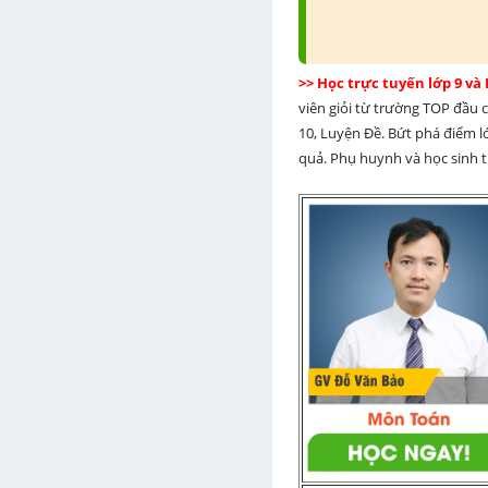
>> Học trực tuyến lớp 9 và
viên giỏi từ trường TOP đầu cả
10, Luyện Đề. Bứt phá điểm lớ
quả. Phụ huynh và học sinh th