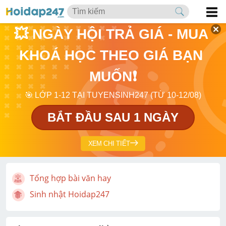
💥 NGÀY HỘI TRẢ GIÁ - MUA 
KHOÁ HỌC THEO GIÁ BẠN 
MUỐN❗
🎯 LỚP 1-12 TẠI TUYENSINH247 (TỪ 10-12/08)
BẮT ĐẦU SAU 1 NGÀY
XEM CHI TIẾT
Tổng hợp bài văn hay
Sinh nhật Hoidap247