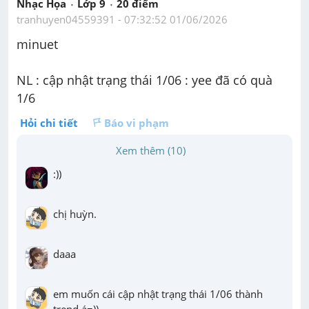
Nhạc Họa
Lớp 9
20
 điểm 
tranhuyen04559391
 - 
07:32:52 01/06/2026
minuet 
NL : cập nhật trạng thái 1/06 : yee đã có quà 
1/6
Hỏi chi tiết
Báo vi phạm
Xem thêm (10)
:))
chị huỳn.
daaa
em muốn cái cập nhật trạng thái 1/06 thành 
trend á=))
