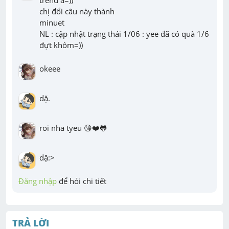
chị đổi câu này thành

minuet 

NL : cập nhật trạng thái 1/06 : yee đã có quà 1/6

đựt khôm=))
okeee
dặ.
roi nha tyeu 😘❤️🐸
dặ:>
Đăng nhập
 để hỏi chi tiết
TRẢ LỜI