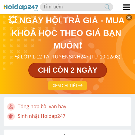
💥 NGÀY HỘI TRẢ GIÁ - MUA 
KHOÁ HỌC THEO GIÁ BẠN 
MUỐN❗
🎯 LỚP 1-12 TẠI TUYENSINH247 (TỪ 10-12/08)
CHỈ CÒN 2 NGÀY
XEM CHI TIẾT
Tổng hợp bài văn hay
Sinh nhật Hoidap247