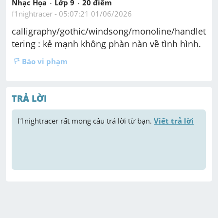
Nhạc Họa
Lớp 9
20
 điểm 
f1nightracer
 - 
05:07:21 01/06/2026
calligraphy/gothic/windsong/monoline/handlet
tering : kẻ mạnh không phàn nàn về tình hình.
Báo vi phạm
TRẢ LỜI
f1nightracer
 rất mong câu trả lời từ bạn. 
Viết trả lời