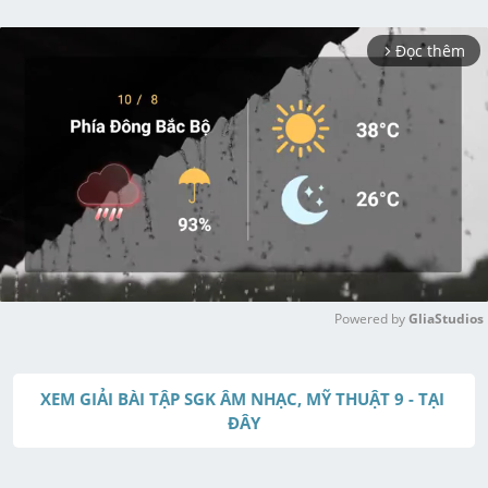
Đọc thêm
arrow_forward_ios
Powered by 
GliaStudios
M
u
XEM GIẢI BÀI TẬP SGK ÂM NHẠC, MỸ THUẬT 9 - TẠI 
t
ĐÂY
e