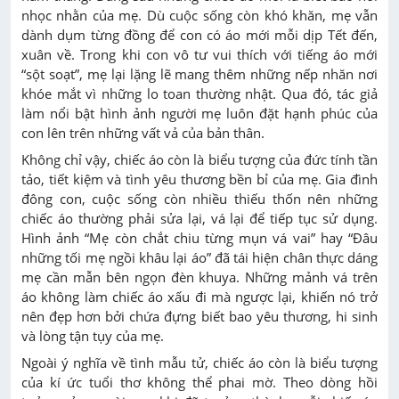
nhọc nhằn của mẹ. Dù cuộc sống còn khó khăn, mẹ vẫn
dành dụm từng đồng để con có áo mới mỗi dịp Tết đến,
xuân về. Trong khi con vô tư vui thích với tiếng áo mới
“sột soạt”
, mẹ lại lặng lẽ mang thêm những nếp nhăn nơi
khóe mắt vì những lo toan thường nhật. Qua đó, tác giả
làm nổi bật hình ảnh người mẹ luôn đặt hạnh phúc của
con lên trên những vất vả của bản thân.
Không chỉ vậy, chiếc áo còn là biểu tượng của đức tính tần
tảo, tiết kiệm và tình yêu thương bền bỉ của mẹ. Gia đình
đông con, cuộc sống còn nhiều thiếu thốn nên những
chiếc áo thường phải sửa lại, vá lại để tiếp tục sử dụng.
Hình ảnh
“Mẹ còn chắt chiu từng mụn vá vai”
hay
“Đâu
những tối mẹ ngồi khâu lại áo”
đã tái hiện chân thực dáng
mẹ cần mẫn bên ngọn đèn khuya. Những mảnh vá trên
áo không làm chiếc áo xấu đi mà ngược lại, khiến nó trở
nên đẹp hơn bởi chứa đựng biết bao yêu thương, hi sinh
và lòng tận tụy của mẹ.
Ngoài ý nghĩa về tình mẫu tử, chiếc áo còn là biểu tượng
của kí ức tuổi thơ không thể phai mờ. Theo dòng hồi