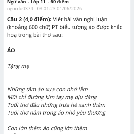
Ngữ văn
Lớp 11
60
 điểm 
ngocdo0374
 - 
03:01:23 01/06/2026
Câu 2 (4,0 điểm): 
Viết bài văn nghị luận 
(khoảng 600 chữ) PT biểu tượng áo được khắc 
hoạ trong bài thơ sau: 
ÁO
Tặng mẹ
Những tấm áo xưa con nhớ lắm
Mũi chỉ đường kim tay mẹ dịu dàng
Tuổi thơ đâu những trưa hè xanh thẳm
Tuổi thơ nằm trong áo nhỏ yêu thương
Con lớn thêm áo cũng lớn thêm