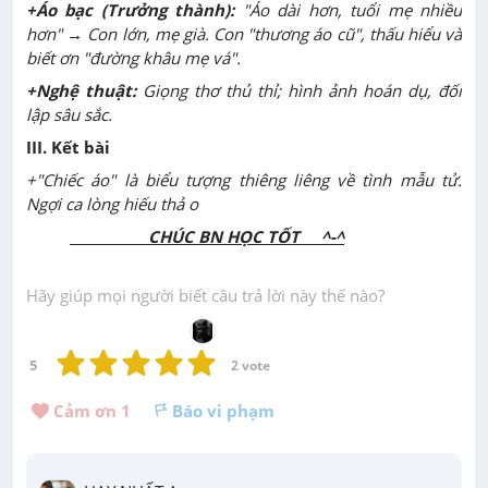
+Áo bạc (Trưởng thành):
"Áo dài hơn, tuổi mẹ nhiều
hơn"
→
Con lớn, mẹ già. Con "thương áo cũ", thấu hiểu và
biết ơn "đường khâu mẹ vá".
+Nghệ thuật:
Giọng thơ thủ thỉ; hình ảnh hoán dụ, đối
lập sâu sắc.
III. Kết bài
+"Chiếc áo" là biểu tượng thiêng liêng về tình mẫu tử.
Ngợi ca lòng hiếu thả o
CHÚC BN HỌC TỐT ^-^
Hãy giúp mọi người biết câu trả lời này thế nào?
5
2
 vote
Cảm ơn 
1
Báo vi phạm