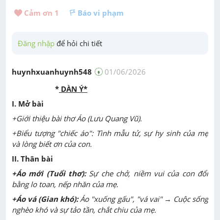
Cảm ơn 
1
Báo vi phạm
Đăng nhập
 để hỏi chi tiết
huynhxuanhuynh548
01/06/2026
*
DÀN Ý*
I. Mở bài
+Giới thiệu bài thơ Áo (Lưu Quang Vũ).
+Biểu tượng "chiếc áo": Tình mẫu tử, sự hy sinh của mẹ
và lòng biết ơn của con.
II. Thân bài
+Áo mới (Tuổi thơ):
Sự che chở, niềm vui của con đổi
bằng lo toan, nếp nhăn của mẹ.
+Áo vá (Gian khó):
Áo "xuống gấu", "vá vai"
→
Cuộc sống
nghèo khó và sự tảo tần, chắt chiu của mẹ.