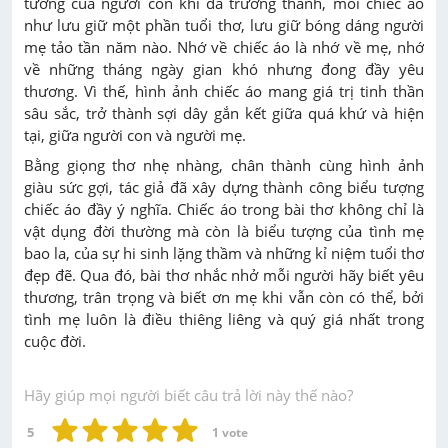
tưởng của người con khi đã trưởng thành, mỗi chiếc áo
như lưu giữ một phần tuổi thơ, lưu giữ bóng dáng người
mẹ tảo tần năm nào. Nhớ về chiếc áo là nhớ về mẹ, nhớ
về những tháng ngày gian khó nhưng đong đầy yêu
thương. Vì thế, hình ảnh chiếc áo mang giá trị tinh thần
sâu sắc, trở thành sợi dây gắn kết giữa quá khứ và hiện
tại, giữa người con và người mẹ.
Bằng giọng thơ nhẹ nhàng, chân thành cùng hình ảnh
giàu sức gợi, tác giả đã xây dựng thành công biểu tượng
chiếc áo đầy ý nghĩa. Chiếc áo trong bài thơ không chỉ là
vật dụng đời thường mà còn là biểu tượng của tình mẹ
bao la, của sự hi sinh lặng thầm và những kỉ niệm tuổi thơ
đẹp đẽ. Qua đó, bài thơ nhắc nhở mỗi người hãy biết yêu
thương, trân trọng và biết ơn mẹ khi vẫn còn có thể, bởi
tình mẹ luôn là điều thiêng liêng và quý giá nhất trong
cuộc đời.
Hãy giúp mọi người biết câu trả lời này thế nào?
5
1
 vote