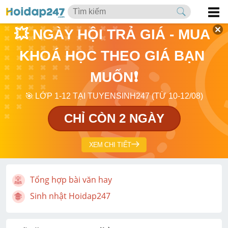
💥 NGÀY HỘI TRẢ GIÁ - MUA 
KHOÁ HỌC THEO GIÁ BẠN 
MUỐN❗
🎯 LỚP 1-12 TẠI TUYENSINH247 (TỪ 10-12/08)
CHỈ CÒN 2 NGÀY
XEM CHI TIẾT
Tổng hợp bài văn hay
Sinh nhật Hoidap247