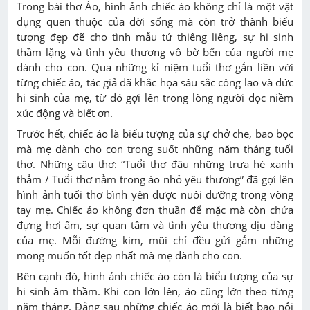
Trong bài thơ
Áo
, hình ảnh chiếc áo không chỉ là một vật
dụng quen thuộc của đời sống mà còn trở thành biểu
tượng đẹp đẽ cho tình mẫu tử thiêng liêng, sự hi sinh
thầm lặng và tình yêu thương vô bờ bến của người mẹ
dành cho con. Qua những kỉ niệm tuổi thơ gắn liền với
từng chiếc áo, tác giả đã khắc họa sâu sắc công lao và đức
hi sinh của mẹ, từ đó gợi lên trong lòng người đọc niềm
xúc động và biết ơn.
Trước hết, chiếc áo là biểu tượng của sự chở che, bao bọc
mà mẹ dành cho con trong suốt những năm tháng tuổi
thơ. Những câu thơ:
“Tuổi thơ đâu những trưa hè xanh
thẳm / Tuổi thơ nằm trong áo nhỏ yêu thương”
đã gợi lên
hình ảnh tuổi thơ bình yên được nuôi dưỡng trong vòng
tay mẹ. Chiếc áo không đơn thuần để mặc mà còn chứa
đựng hơi ấm, sự quan tâm và tình yêu thương dịu dàng
của mẹ. Mỗi đường kim, mũi chỉ đều gửi gắm những
mong muốn tốt đẹp nhất mà mẹ dành cho con.
Bên cạnh đó, hình ảnh chiếc áo còn là biểu tượng của sự
hi sinh âm thầm. Khi con lớn lên, áo cũng lớn theo từng
năm tháng. Đằng sau những chiếc áo mới là biết bao nỗi