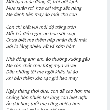
Mỗi bận mùa đông đi, trời bớt lạnh
Mưa xuân rơi, hoa cải vàng sắc nắng
Mẹ dành tiền may áo mới cho con
Con chỉ biết vui mỗi độ trăng tròn
Mỗi Tết đến nghe áo hoa sột soạt
Chưa biết mẹ thêm nếp nhăn đuôi mắt
Bởi lo lắng nhiều vất vả sớm hôm
Nhà đông anh em, áo thường xuống gấu
Mẹ còn chắt chiu từng mụn vá vai
Đâu những tối mẹ ngồi khâu lại áo
Khi bên thềm xào xạc gió heo may
Ngày tháng thoi đưa, con đã cao hơn mẹ
Chẳng hồn nhiên khi lòng con biết nghĩ
Áo dài hơn, tuổi mẹ cũng nhiều hơn
Dẫu vá vai, màu bạc, chỉ sờn