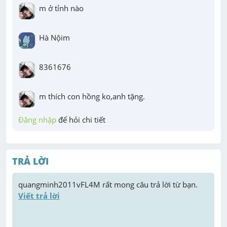
m ở tỉnh nào
Hà Nộim
8361676
m thích con hồng ko,anh tặng.
Đăng nhập
 để hỏi chi tiết
TRẢ LỜI
quangminh2011vFL4M
 rất mong câu trả lời từ bạn. 
Viết trả lời