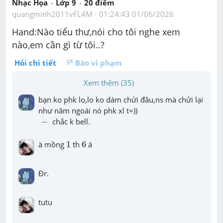
Nhạc Họa
Lớp 9
20
 điểm 
quangminh2011vFL4M
 - 
01:24:43 01/06/2026
Hand:Nào tiểu thư,nói cho tôi nghe xem 
nào,em cần gì từ tôi..?
Hỏi chi tiết
Báo vi phạm
Xem thêm (35)
bạn ko phk lo,lo ko dám chửi đâu,ns mà chửi lại 
-
−
 chắc k bell.
1
6
à mồng 
1
 th 
6
 á
Đr.
tutu