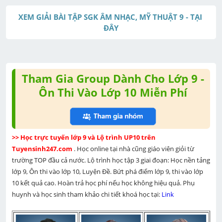
u
XEM GIẢI BÀI TẬP SGK ÂM NHẠC, MỸ THUẬT 9 - TẠI 
t
ĐÂY
e
Tham Gia Group Dành Cho Lớp 9 -
Ôn Thi Vào Lớp 10 Miễn Phí
>> Học trực tuyến lớp 9 và Lộ trình UP10 trên 
Tuyensinh247.com 
. Học online tại nhà cũng giáo viên giỏi từ 
trường TOP đầu cả nước. Lộ trình học tập 3 giai đoạn: Học nền tảng 
lớp 9, Ôn thi vào lớp 10, Luyện Đề. Bứt phá điểm lớp 9, thi vào lớp 
10 kết quả cao. Hoàn trả học phí nếu học không hiệu quả. Phụ 
huynh và học sinh tham khảo chi tiết khoá học tại: 
Link 