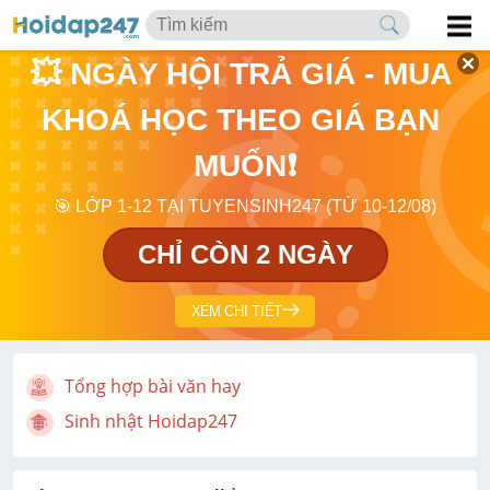
💥 NGÀY HỘI TRẢ GIÁ - MUA 
KHOÁ HỌC THEO GIÁ BẠN 
MUỐN❗
🎯 LỚP 1-12 TẠI TUYENSINH247 (TỪ 10-12/08)
CHỈ CÒN 2 NGÀY
XEM CHI TIẾT
Tổng hợp bài văn hay
Sinh nhật Hoidap247