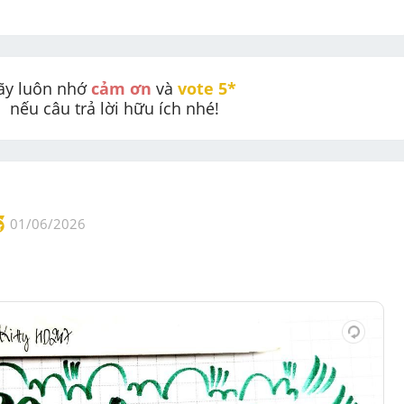
ãy luôn nhớ 
cảm ơn
 và 
vote 5* 
nếu câu trả lời hữu ích nhé!
01/06/2026