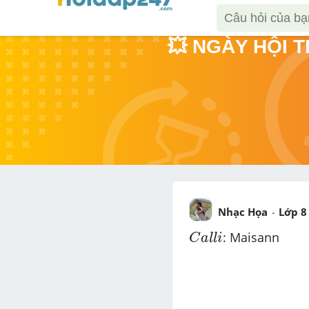
💥 NGÀY HỘI 
Nhạc Họa
Lớp 8
C
a
l
l
i
: Maisann
C
a
l
l
i