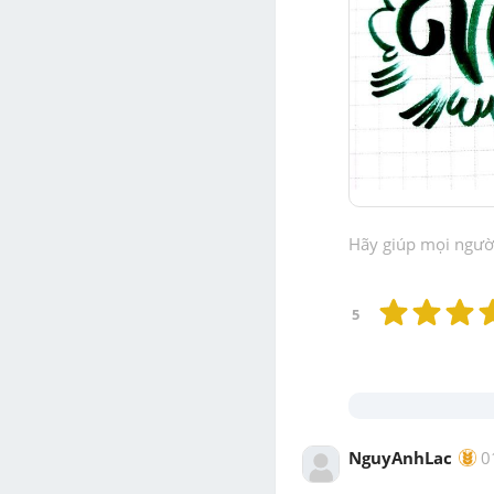
Hãy giúp mọi người 
5
NguyAnhLac
0