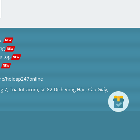
y  
NEW
ng
NEW
a top
NEW
 
NEW
me/hoidap247online
ng 7, Tòa Intracom, số 82 Dịch Vọng Hậu, Cầu Giấy, 