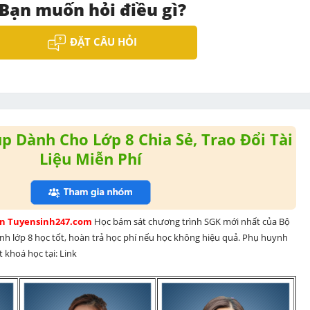
Bạn muốn hỏi điều gì?
ĐẶT CÂU HỎI
 Dành Cho Lớp 8 Chia Sẻ, Trao Đổi Tài
Liệu Miễn Phí
rên Tuyensinh247.com 
Học bám sát chương trình SGK mới nhất của Bộ 
inh lớp 8 học tốt, hoàn trả học phí nếu học không hiệu quả. Phụ huynh 
 khoá học tại: Link 