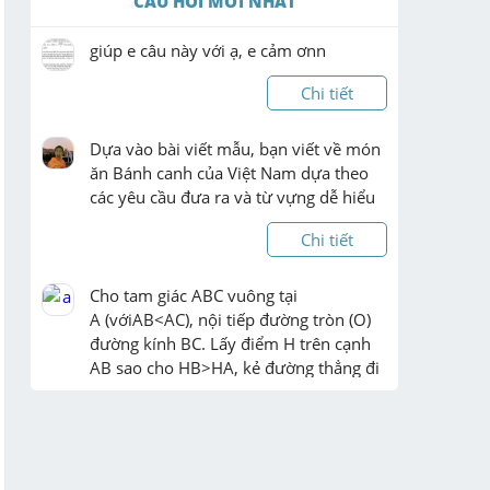
CÂU HỎI MỚI NHẤT
giúp e câu này với ạ, e cảm ơnn
Chi tiết
Dựa vào bài viết mẫu, bạn viết về món 
ăn Bánh canh của Việt Nam dựa theo 
các yêu cầu đưa ra và từ vựng dễ hiểu
Chi tiết
Cho tam giác ABC vuông tại 
A (vớiAB<AC), nội tiếp đường tròn (O) 
đường kính BC. Lấy điểm H trên cạnh 
AB sao cho HB>HA, kẻ đường thẳng đi 
qua H vuông góc với BC tại D, cắt AC tại 
E.

a) Chứng minh bố ...
Chi tiết