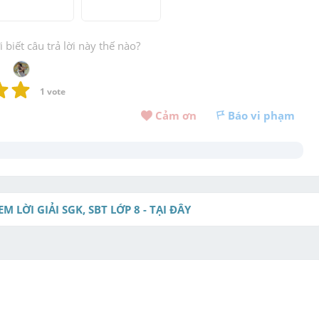
biết câu trả lời này thế nào?
1
 vote
Cảm ơn 
Báo vi phạm
EM LỜI GIẢI SGK, SBT LỚP 8 - TẠI ĐÂY