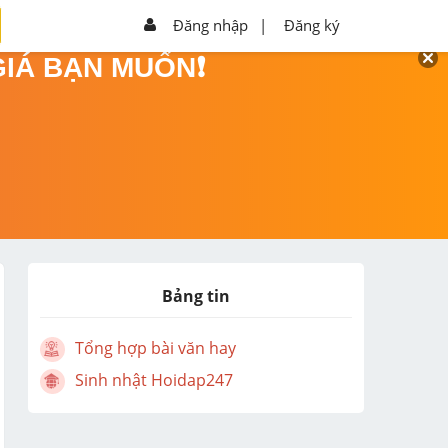
Đăng nhập
|
Đăng ký
GIÁ BẠN MUỐN❗
Bảng tin
Tổng hợp bài văn hay
Sinh nhật Hoidap247