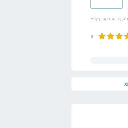
Hãy giúp mọi người 
5
X