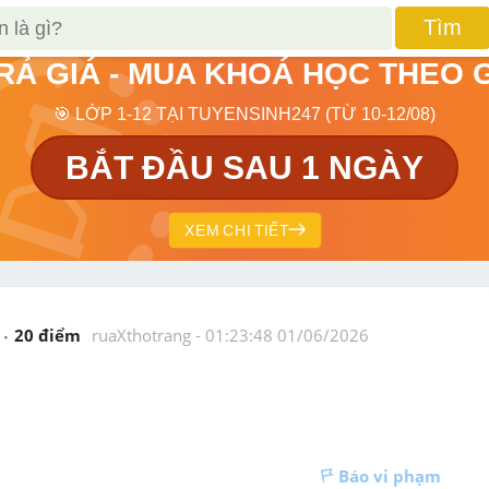
Tìm
TRẢ GIÁ - MUA KHOÁ HỌC THEO 
🎯 LỚP 1-12 TẠI TUYENSINH247 (TỪ 10-12/08)
BẮT ĐẦU SAU 1 NGÀY
XEM CHI TIẾT
20
 điểm 
ruaXthotrang
 - 
01:23:48 01/06/2026
Báo vi phạm