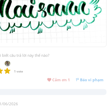
biết câu trả lời này thế nào?
1
 vote
Cảm ơn 
1
Báo vi phạm
1/06/2026