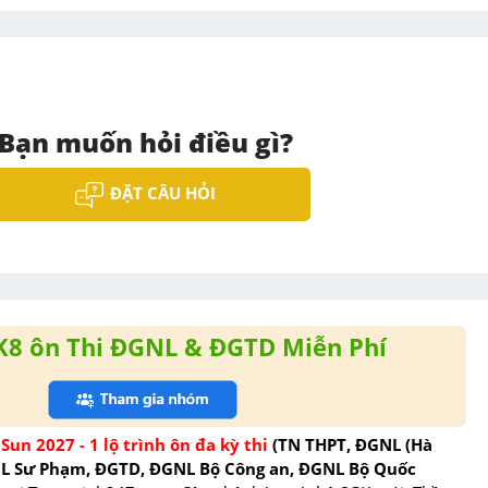
Bạn muốn hỏi điều gì?
ĐẶT CÂU HỎI
K8 ôn Thi ĐGNL & ĐGTD Miễn Phí
Sun 2027 - 1 lộ trình ôn đa kỳ thi 
(TN THPT, ĐGNL (Hà 
NL Sư Phạm, ĐGTD, ĐGNL Bộ Công an, ĐGNL Bộ Quốc 