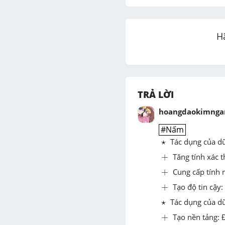
H
TRẢ LỜI
hoangdaokimnga
#Nấm
#Nấm
⋆
⋆
Tác dụng của dữ 
+
+
Tăng tính xác t
+
+
Cung cấp tính m
+
+
Tạo độ tin cậy:
⋆
⋆
Tác dụng của dữ
+
+
Tạo nền tảng: Đ