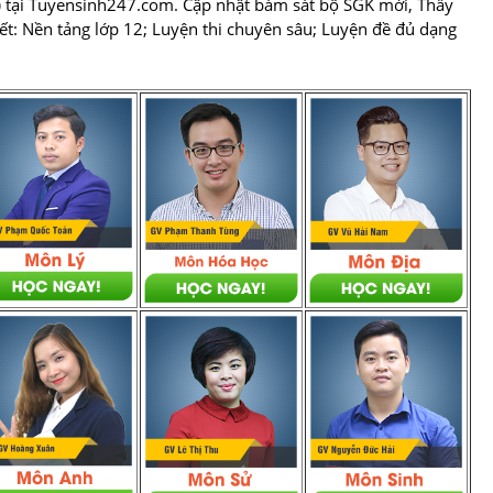
)
 tại Tuyensinh247.com.
 Cập nhật bám sát bộ SGK mới, Thầy 
tiết: Nền tảng lớp 12; Luyện thi chuyên sâu; Luyện đề đủ dạng 