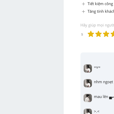
+
+
Tiết kiệm công 
+
+
Tăng tính khách
Hãy giúp mọi người 
5
=v=
nhm ngoẹt 
mau lên
>.<