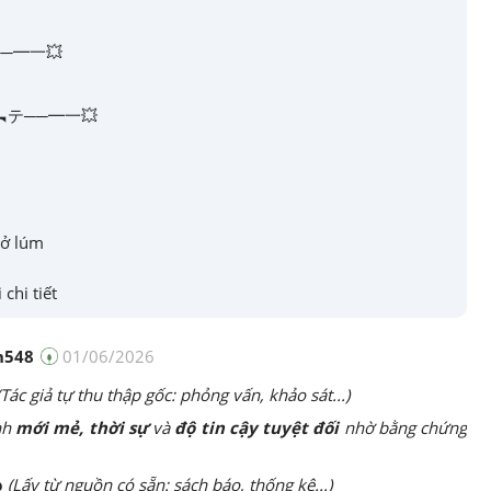
──━一💥
 ▄︻テ──━一💥
dở lúm
 chi tiết
h548
01/06/2026
(Tác giả tự thu thập gốc: phỏng vấn, khảo sát...)
nh
mới mẻ, thời sự
và
độ tin cậy tuyệt đối
nhờ bằng chứng
p
(Lấy từ nguồn có sẵn: sách báo, thống kê...)