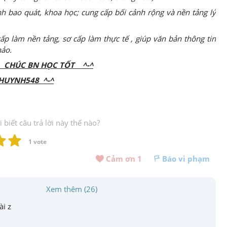
nh bao quát, khoa học; cung cấp bối cảnh rộng và nền tảng lý
.
ấp làm nền tảng, sơ cấp làm thực tế , giúp văn bản thông tin
hảo.
 BN HỌC TỐT ^-^
UYNH548 ^-^
biết câu trả lời này thế nào?
1
 vote
Cảm ơn 
1
Báo vi phạm
Xem thêm (26)
ài z