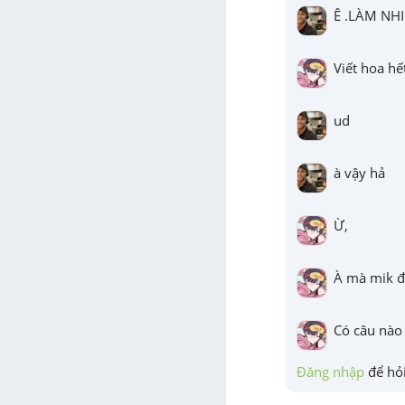
Ê .LÀM NH
Viết hoa hế
ud
à vậy hả
Ừ,
À mà mik đ
Có câu nào
Đăng nhập
 để hỏi