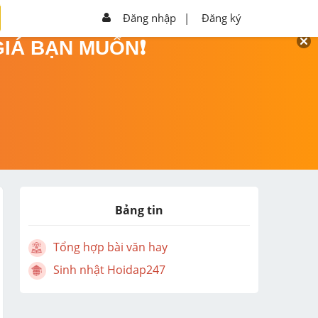
Đăng nhập
|
Đăng ký
GIÁ BẠN MUỐN❗
Bảng tin
Tổng hợp bài văn hay
Sinh nhật Hoidap247