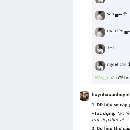
sao ▄︻テ
mau lên
T~T
ngoẹt chs 
Đăng nhập
 để hỏi
huynhxuanhuyn
1. Dữ liệu sơ cấp
+Tác dụng:
Tạo tí
trực tiếp thực tế
2. Dữ liệu thứ cấ