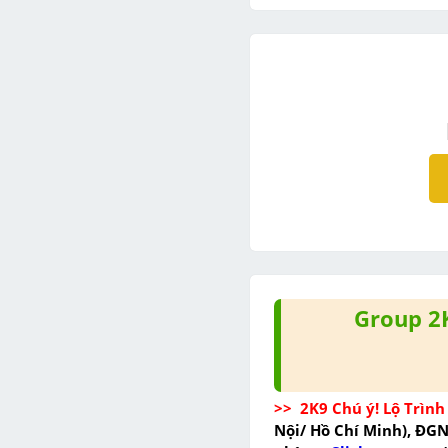
Group 2
>>  2K9 Chú ý! Lộ Trình 
Nội/ Hồ Chí Minh), ĐG