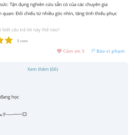
sức: Tận dụng nghiên cứu sẵn có của các chuyên gia
 quan: Đối chiếu từ nhiều góc nhìn, tăng tính thiếu phục
biết câu trả lời này thế nào?
3
 vote
Cảm ơn 
3
Báo vi phạm
Xem thêm (66)
đang học
 ▄︻テ──━一💥