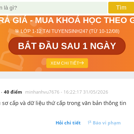
Tìm
TRẢ GIÁ - MUA KHOÁ HỌC THEO 
🎯 LỚP 1-12 TẠI TUYENSINH247 (TỪ 10-12/08)
BẮT ĐẦU SAU 1 NGÀY
XEM CHI TIẾT
40
 điểm 
minhanhvu7676
 - 
16:22:17 31/05/2026
 sơ cấp và dữ liệu thứ cấp trong văn bản thông tin 
Hỏi chi tiết
Báo vi phạm