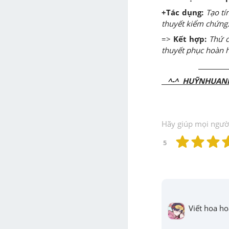
+Tác dụng:
Tạo tí
thuyết kiểm chứng
=>
Kết hợp:
Thứ c
thuyết phục hoàn 
CHÚC
^-^ HUỸNHUANH
Hãy giúp mọi người 
5
Viết hoa ho